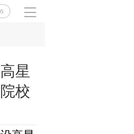
95
设高星
的院校