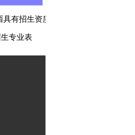
陕西具有招生资质的技工院
2026年
招生专业表
校(技校)