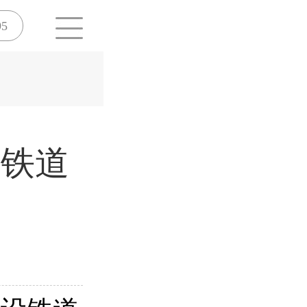
95
设铁道
校