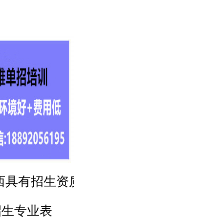
陕西具有招生资质的技工院
2026年
招生专业表
校(技校)