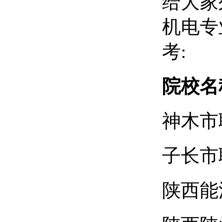
给大家
机电专
考:
院校名
神木市
子长市
陕西能