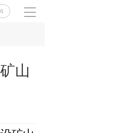
95
设矿山