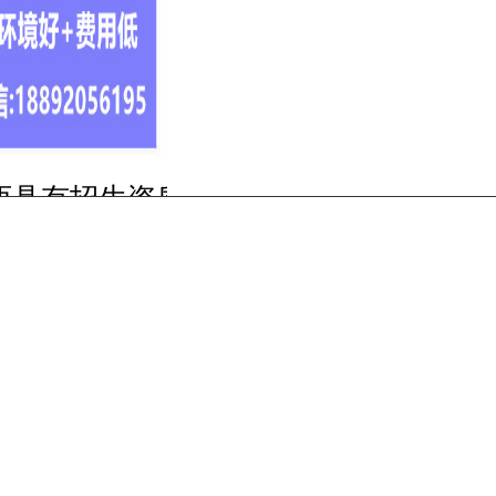
陕西具有招生资质的技工院
2026年
招生专业表
校(技校)