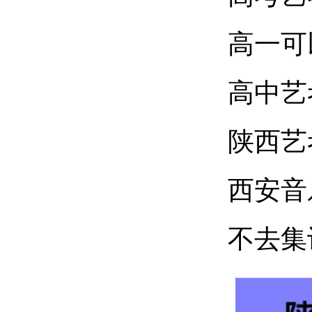
高一可
高中艺
陕西艺
西安音
不去集