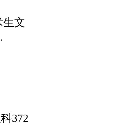
术生文
.
科372