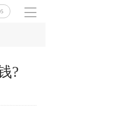
95
钱?