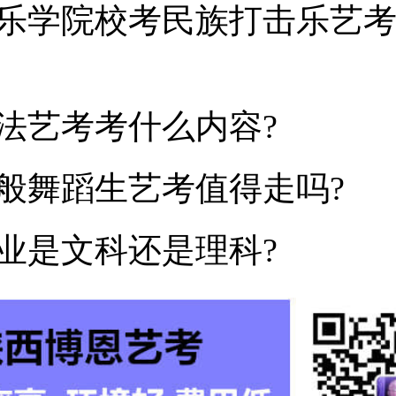
乐学院校考民族打击乐艺
法艺考考什么内容?
般舞蹈生艺考值得走吗?
业是文科还是理科?