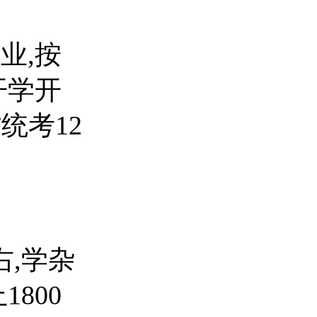
业,按
开学开
统考12
右,学杂
800