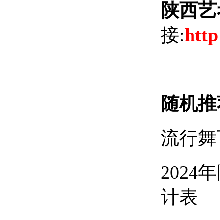
陕西艺
接:
http
随机推
流行舞
202
计表