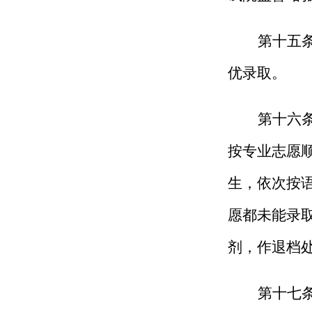
第十
五
优录取。
第十
六
按专业志愿
生，依次按
愿都未能录
剂，作退档
第十
七