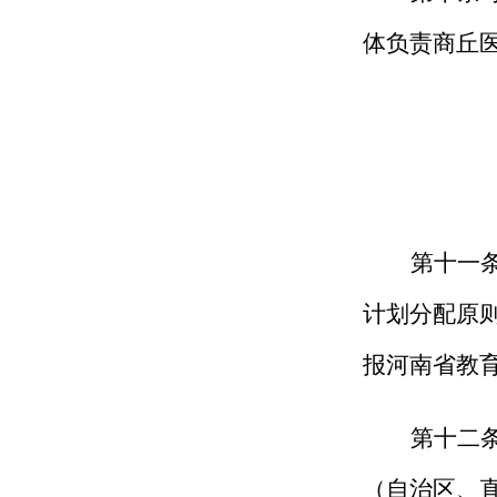
体负责商丘
第十
一
计划分配原
报河南省教
第十
二
（
自治区、