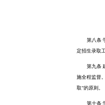
第
八
条
定招生录取
第
九
条
施全程监督
取”的原则。
第十条