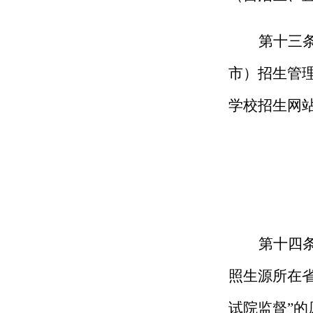
第十
三
市）
招生管
学校招生网
第十
四
照生源所在
试院监督”