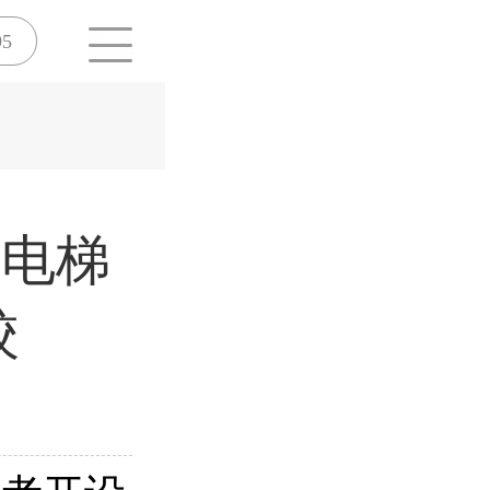
95
设电梯
校