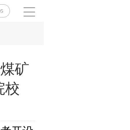
95
设煤矿
院校