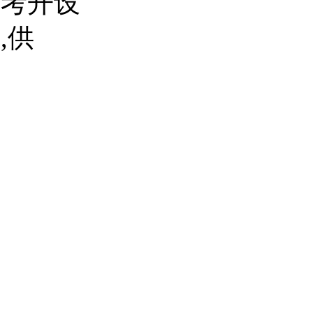
高考开设
,供