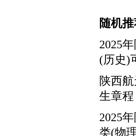
随机推
202
(历史
陕西航
生章程
202
类(物