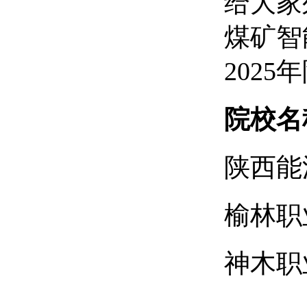
给大家
煤矿智
202
院校名
陕西能
榆林职
神木职