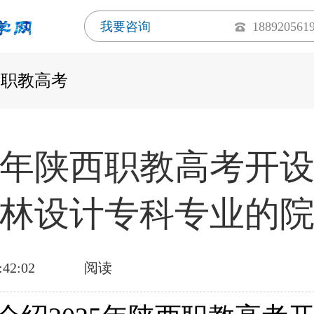
我要咨询
188920561
西职教高考
25年陕西职教高考开
林设计专科专业的
:42:02
阅读