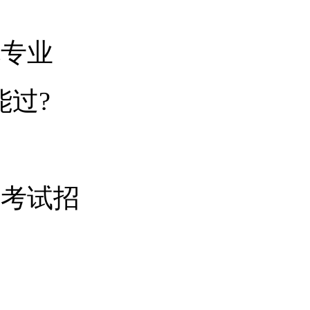
色专业
能过?
类考试招