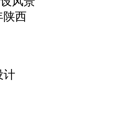
开设风景
年陕西
设计