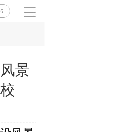
95
设风景
院校