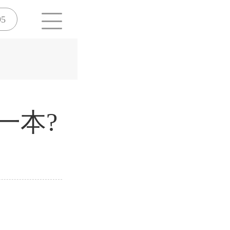
95
一本?