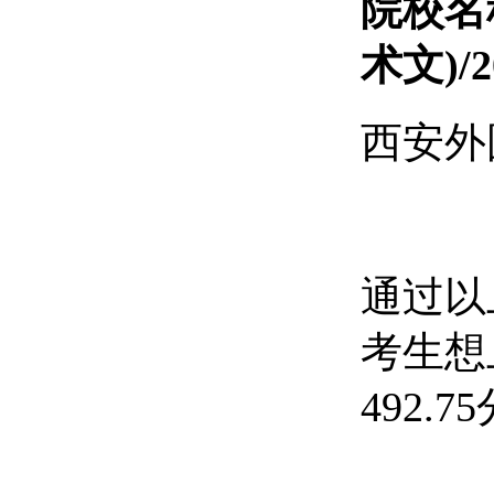
院校名
术文)/
西安外国
通过以
考生想
492.