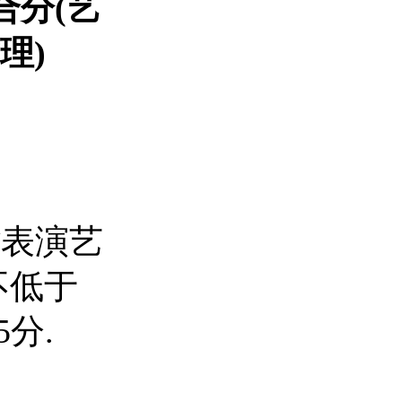
合分(艺
理)
省表演艺
不低于
5分.