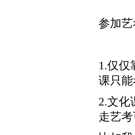
参加艺
1.仅
课只能
2.文
走艺考