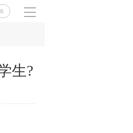
95
学生?