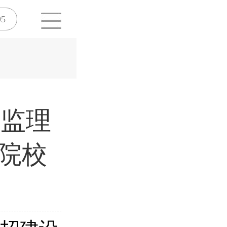
95
程监理
考院校