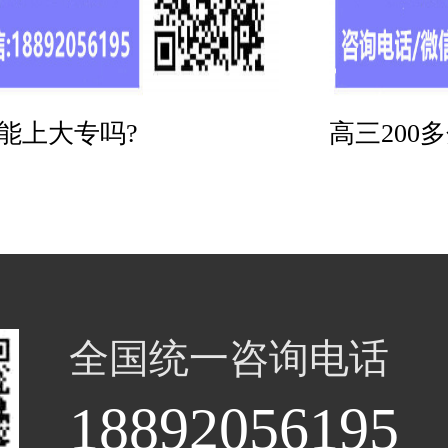
分能上大专吗?
高三200
全国统一咨询电话
18892056195