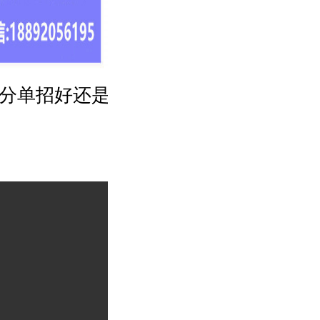
多分单招好还是高考?
单招文化课