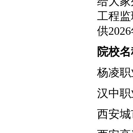
给大家
工程监
供20
院校名
杨凌职
汉中职
西安城