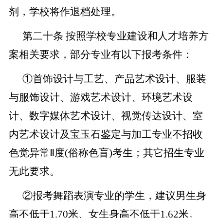
剂，学校将作退档处理。
第二十条
按照学校专业建设和人才培养方
案相关要求，部分专业有以下报考条件：
①首饰设计与工艺、产品艺术设计、服装
与服饰设计、游戏艺术设计、环境艺术设
计、数字媒体艺术设计、视觉传达设计、室
内艺术设计及宝玉石鉴定与加工专业不招收
色觉异常
Ⅱ度
(
俗称色盲
)考生；
其它招生专业
无此要求。
②报考舞蹈表演专业
的学生
，
建议
男生身
高
不
低于
1.70
米、女生身高不低于
1.62
米。