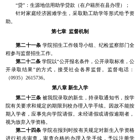
“贷”：生源地信用助学贷款（在户籍所在县办理）；
针对家庭经济困难学生，采取勤工助学等形式给予资
助
。
第七章
监督机制
第
二十
一
条
学院
招生工作
领导小组
、纪检监察部门全
程参与监督招生工作。
第
二十
二
条
学院
以
“公开报名条件，公开录取标准，公
开录取结果”的方式，接受社会各界监督。监督电话：
（093
5
）
2615736
。
第
八
章
新生入学
第
二十
三
条
被我
院
录取的新生，持录取通知书，按
学
院
有关要求和规定的期限到校办理入学手续。因故不能按
期入学者，应事先向
学院
请假。未经请假或请假逾期者，
视为放弃入学资格。
第
二十
四
条
学院
在报到时按有关规定对新生入学资格
进行初步审查，审查合格的办理入学手续，予以注册学