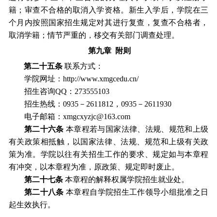
籍；审查不合格的取消入学资格。新生入学后，
学院
在三
个月内按照国家招生规定对其进行复查，复查不合格者，
取消学籍；情节严重的，移交有关部门调查处理。
第
九
章
附则
第
二十
五
条
联系方式：
学院
网址：
http://www.xmgcedu.cn/
招生咨询
QQ
：
273555103
招生热线：
0935
－
2611812
，
0935
－
2611930
电子邮箱：
xmgc
xy
zjc@163.com
第二十
六
条
本章程若与国家法律、法规、规范和上级
有关政策相抵触，以国家法律、法规、规范和上级有关政
策为准。
学院
以往有关招生工作的要求、规定如与本章程
有冲突，以本章程为准，原政策、规定即时废止。
第二十
七
条
本章程的解释权属学
院
招生就业处。
第二十
八
条
本章程自
学院
招生工作领导小组批准之日
起生效执行。