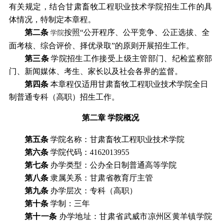
有关规定，结合甘肃畜牧工程职业技术学院招生工作的具
体情况，特制定本章程。
第二条
按照
“公开程序、公平竞争、公正选拔
、
全
学院
面考核、综合评价、择优录取
”的原则开展招生工作。
第三条
学
院
招生工作接受上级主管部门、纪检监察部
门、新闻媒体、考生、家长以及社会各界的监督。
第四条
本章程仅适用甘肃畜牧工程职业技术学院全日
制普通专科（高职）招生工作。
第二章
学院
概况
第
五
条
学院
名称
：甘肃畜牧工程职业技术学院
第
六
条
学院代码
：
41620
13955
第
七
条
办学类型：公办全日制普通高等
学院
第
八
条
隶属关系：甘肃省教育厅主管
第
九
条
办学层次：专科（高职）
第
十
条
学制：三年
第
十一
条
办学地址：甘肃省武威市凉州区黄羊镇
学院