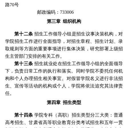
路
70号
邮政编码：
7330
06
第三章
组织机构
第十
二
条
招生工作领导小组是招生议事决策机构，对
学院
招生工作进行全面指导，对招生章程、招生计划、录
取规则等方面的重要事项进行集体决策，研究部署上级招
生主管部门安排的有关工作。
第十
三
条
招生
就业处
在招生工作领导小组的全面领导
下，负责日常工作的执行和落实。
同时学院不委托任何机
构和个人办理招生相关事宜。对假冒学院名义进行非法招
生、宣传等活动的机构或个人，学院将依法追究其法律责
任。
第四章
招生类型
第十
四
条
学院
专科
（高职）
招生类型分
三
大类：普通
高考招生、甘肃省高等职业教育
分类
考试招生
和
五年一贯