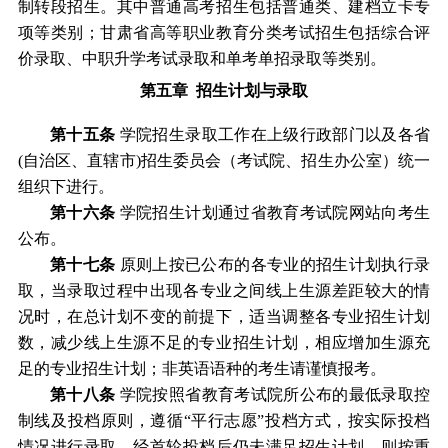
制转段招生。其中普通高考招生包
括普通
类、建档立卡专
项等类别
；甘肃省高等职业教育
分类
考试招生包括综合评
价
录取
、
中职升学考试录取
和
单考单招录取
等类别
。
第五章
招生计划与录取
第十
五
条
学院
招生录取工作在上级行政部门以及各省
(自治区、直辖市)招生委员会（考试院、招生办公室）统一
组织下进行。
第十
六
条
学院
招生计划通过省教育考试院
网站
向考生
公布。
第十
七
条
原则上按已公布的各专业的招生计划执行录
取
，
当录取过程中出现各专业之间线上生源差距较大的情
况时，在总计划不变的前提下，适当调整各专业招生计划
数，减少线上生源不足的专业招生计划，相应增加生源充
足的专业招生计划
；
非英语语种的考生请谨慎报考
。
第十
八
条
学院
按照省教育考试院所公布的最低录取控
制线及投档原则，遵循
“平行志愿”投档方式，按实际投档
情况进行录取，经首轮投档后仍未满足招生计划，则按重