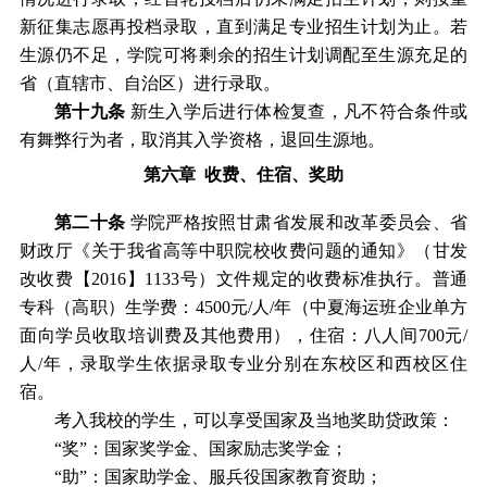
新征集志愿再投档录取，直到满足专业招生计划为止。若
生源仍不足，
学院
可将剩余的招生计划调配至生源充足的
省（直辖市、自治区）进行录取。
第十
九
条
新生入学后进行体检复查，凡不符合条件或
有舞弊行为者，取消其入学资格，退回生源地。
第
六
章
收费
、
住宿、
奖助
第
二十
条
学院严格
按照甘肃省发展和改革委员会、省
财政厅《关于我省高等中职院校收费问题的通知》（甘发
改收费【
2016】1133号）文件规定的收费标准执行。普通
专科（高职）生学费
：
4500
元
/
人
/
年
（
中夏海运班企业单方
面向学员收取培训费及其他费用
）
，住宿
：
八人间
700元/
人/年，录取学生依据录取专业分别在东校区和西校区住
宿
。
考入我
校
的学生，可以享受国家及当地
奖助贷
政策：
“奖”：国家奖学金、国家励志奖学金；
“助”：国家助学金、服兵役国家教育资助；