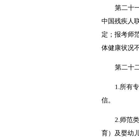
第二十
中国残疾人
定；报考师
体健康状况
第二十
1.
所有
信。
2.
师范
育）及婴幼