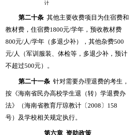
计
第
二十
条
其他主要收费项目为住宿费和
教材费
，
住宿费
1
8
00元/学年，预收教材费
800元/人/学年（多退少补），其他杂费500
元/人（军训服装、体检等，多退少补
，
预计
不超过
500元
）。
第二十
一
条
针对需要办理退费的考生，
按《海南省民办高校学生退（转）学退费办
法》（海南省教育厅琼教计
〔
2008〕158
号
）及学校相关规定执行
。
第六章
资助政策