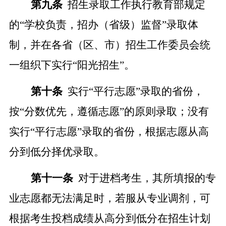
第
九
条
招生录取工作执行教育部规定
的
“学校负责，招办
（
省级
）
监督
”录取体
制，并在各省
（区、市）
招生
工作
委员会统
一组织下实行
“阳光招生”。
第十条
实行
“平行志愿”录取的省份，
按“分数优先，遵循志愿”的原则录取；没有
实行“平行志愿”录取的省份，根据志愿从高
分到低分择优录取。
第十
一
条
对于进档考生，其所填报的专
业志愿都无法满足时，若服从专业调剂，
可
根据考生投档成绩从高
分
到低
分
在招生计划