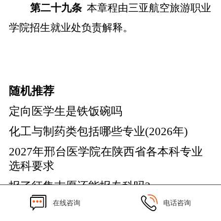
第
二十九
条
本章程由三亚航空旅游职业
学院
招生就业处
负责解释。
随机推荐
定向医学生是铁饭碗吗
化工与制药类包括哪些专业(2026年)
2027年邢台医学院在陕西省各本科专业
选科要求
报了征集志愿还能报专科吗?
在线咨询
电话咨询
2027年兰州资源环境职业技术大学在陕
西省各本科专业选科要求