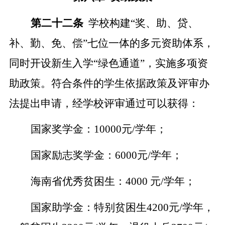
第二十
二
条
学校构建
“奖、助、贷、
补、勤、免、偿”七位一体的多元资助体系，
同时开设新生入学“绿色通道”，实施多项资
助政策。符合条件的学生依据政策及评审办
法提出申请，经学校评审通过可以获得：
国家奖学金：
10
000元/
学
年
；
国家励志奖学金：
6
000元/
学
年
；
海南省优秀贫困生
：
4000 元/
学
年
；
国家助学金：特别贫困生
42
00元/
学
年
，