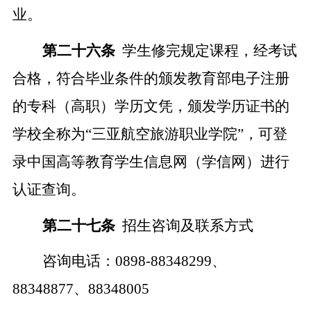
业。
第二十
六
条
学生修完规定课程，经考试
合格，符合毕业条件的颁发
教育部
电子注册
的专科
（
高职
）
学历文凭，颁发学历证书的
学校全称为
“三亚航空旅游职业学院”
，可登
录中国
高等教育学生信息网（学信网）进行
认证查询。
第二十
七
条
招生咨询
及联系
方式
咨询
电话：
0898-88348299、
88348877、88348005