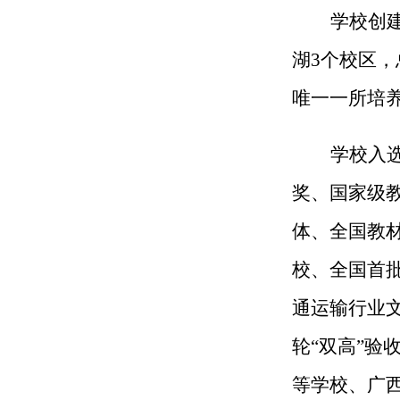
学校创
湖3个校区，
唯一一所培
学校入
奖、国家级
体、全国教
校、全国首
通运输行业
轮
“双高”验
等学校、广