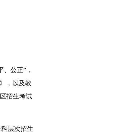
平、公正”，
》
，以及教
区
招生考试
专科层次招生