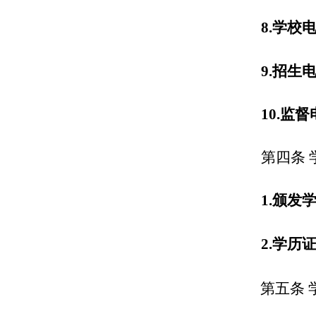
8.
学
校
9.
招生
10.
监督
第
四
条
1.
颁发
2.
学历
第
五
条