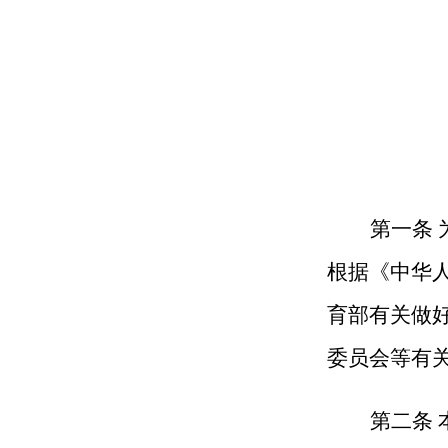
第一条
根据
《中华
育部有关做
委员会
等有
第
二
条