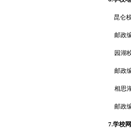
昆仑
邮政
园湖
邮政
相思
邮政
7.
学校