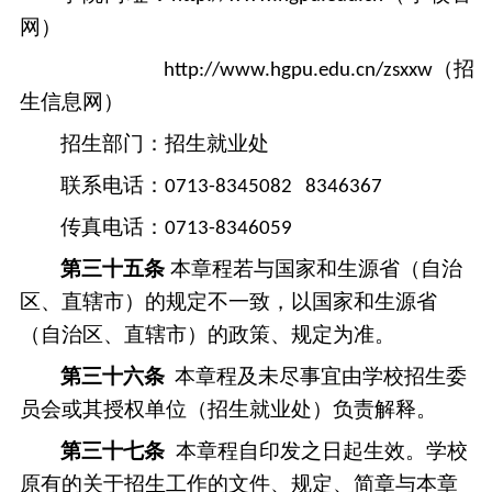
网）
（招
http://www.hgpu.edu.cn/zsxxw
生信息网）
招生部门：招生就业处
联系电话：
0713-8345082
8346367
传真电话：
0713-8346059
第三十
五
条
本章程若与国家和生源省（自治
区、直辖市）的规定不一致，以国家和生源省
（自治区、直辖市）的政策、规定为准。
第
三十
六
条
本章程及未尽事宜由学校招生
委
员会
或其授权单位
（招生
就业
处）
负责解释。
第三十
七
条
本章程自印发之日起生效。学校
原有的关于招生工作的文件、规定、简章与本章