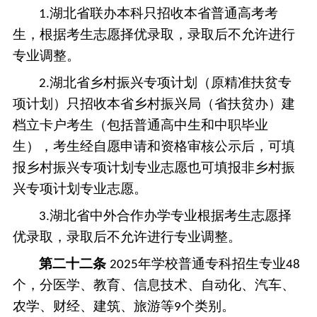
湖北省
联办本科
只招收本省普通高考考
1.
生，根据考生志愿择优录取，录取后不允许进行
专业调整。
湖北省
乡村振兴
专项计划
（原精准扶贫专
2.
项计划）
只招收本省
乡村振兴局（省
扶贫办
）
建
档立卡
户
考生（包括普通高中生和中职毕业
生），
考生经自愿申请和资格审核公示后，
可填
报
乡村振兴
专项计划专业志愿也可填报非
乡村振
兴
专项计划专业志愿。
湖北省中外合作办学专业根据考生志愿择
3.
优录取，
录取后不允许进行专业调整。
第二十
二
条
年
学校普通专科招生专业
2025
48
个，分医学、
教育、
信息技术、自动化、汽车、
农学、财经、建筑、旅游等
个类别。
9