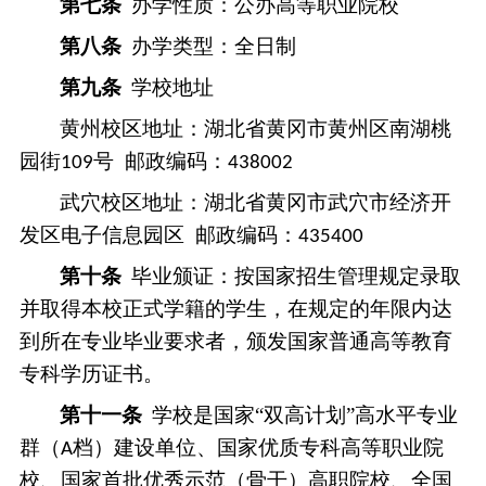
第
七
条
办学性质：
公办高等职业院校
第
八
条
办学类型：全日制
第
九
条
学校地址
黄州校区地址：
湖北省
黄冈市黄州区南湖桃
园街
号 邮政编码：
109
438002
武穴校区地址：湖北省黄冈市武穴市
经济开
发区电
子
信息园区
邮政编码：
435400
第十条
毕业颁证：按国家招生管理规定录取
并取得本校正式学籍的学生，在规定的年限内达
到所在专业毕业要求者，颁发国家普通高等教育
专科学历证书。
第十
一
条
学校是国家
“
双高计划
”
高水平专业
群（
档）建设单位、国家优质专科高等职业院
A
校、国家首批优秀示范（骨干）高职院校、全国