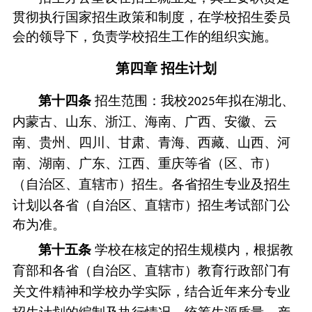
贯彻执行国家招生政策和制度，在学校招生
委员
会
的领导下，负责学校招生工作的组织实施。
第四章
招生计划
第十
四
条
招生范围：
我校
年
拟在
湖北
、
2025
内蒙古
、山东、浙江、海南、广西、安徽、云
南、贵州、四川、甘肃、青海、西藏、山西、河
南、湖南
、广东、江西、重庆等省（区、市）
（
自治区、直辖市
）
招生。各省
招生专业
及
招生
计划以各省（
自治区、直辖市
）招生考试部门公
布为准。
第十
五
条
学校在核定的招生规模内，根据教
育部和各省（自治区、直辖市）教育行政部门有
关文件精神和学校办学实际，结合近年来分专业