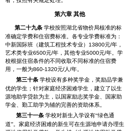
者，按照有关规定处理。
第六章
其他
第
二
十
九
条
学校按照湖北省物价局核准的标
准确定学费和住宿费标准。各专业学费标准为：
中新国际班（
建筑工程技术
专业）
13800
元
/
年
，
艺术类专业
6500元/年
，
其他
专业
5000元/年。学
校根据住宿条件的不同收取不同标准的住宿费
用，一般为
860
-1320元/人/年。
第三十条
学校设有多种奖学金，奖励品学兼
优的学生；针对家庭经济困难学生，建立了以生
源地助学贷款为主，以国家励志奖学金、国家助
学金、勤工助学为辅的完善的资助体系。
第三十
一
条
学校对新生入学设有
“
绿色通
道
”
。家庭经济困难的新生可在生源地申请办理生