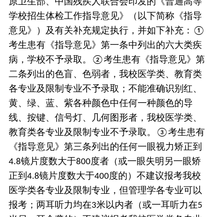
原
卫生部、中国残疾人联合会印发的《普通高等
学校招生体检工作指导意见》
（以下简称《指导
意见》）
及有关补充规定执行，并如下补充：
①
考生患有《指导意见》第一条中列出的六大类疾
病，学校不予录取。
考生患有《指导意见》第
②
二条列出的色盲、色弱者，我校医学类、教育类
各专业及限制专业不予录取；不能准确识别红、
黄、绿、
蓝
、紫各种颜色中任何一种颜色的导
线、按键、信号灯、几何图形者，我校医学类、
教育类各专业及限制专业不予录取。
考生患有
③
《指导意见》第三条列出的任何一眼视力矫正到
镜片度数大于
度者（或一眼失明另一眼矫
4.8
800
正到
镜片度数大于
度的）不建议报考我校
4.8
400
医学类各专业及限制专业
，
但管理学各专业可以
报考；两耳听力均在
米以内者（或一耳听力在
3
5