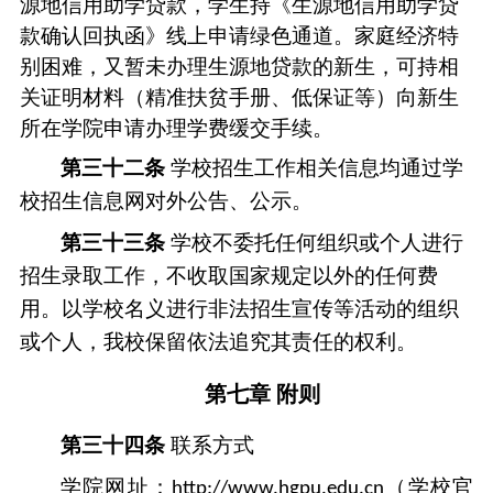
源地信用助学贷款，学生持《生源地信用助学贷
款确认回执函》线上申请绿色通道。家庭经济特
别困难，又暂未办理生源地贷款的新生，可持相
关
证明材料
（精准扶贫手册、低保证等）向新生
所在学院申请办理学费缓交手续。
第三十
二
条
学校招生工作相关信息均通过学
校招生信息网对外公告、公示。
第三十
三
条
学校不委托任何组织或个人进行
招生录取工作，不收取国家规
定以
外的任何费
用。以学校名义进行非法招生宣传等活动的组织
或个人，我校保留依法追究其责任的权利。
第七章
附则
第三十
四
条
联系方式
学院网址：
（学校官
http://www.hgpu.edu.cn