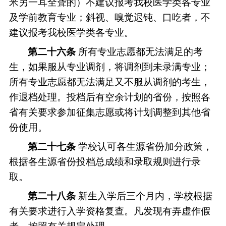
米另一耳全聋的）不建议报考我校医学类各专业
及学前教育专业；斜视、嗅觉迟钝、口吃者，不
建议报考我校医学类各专业。
第二十
六
条
所有专业志愿都无法满足的考
生，如果服从专业调剂，将调剂到
未录满
专业；
所有专业志愿都无法满足又不服从调剂的考生，
作退档处理。投档后有空余计划的省份，按照各
省有关要求参加征集志愿或将计划调整到其他省
份使用。
第二十
七
条
学校认可各生源省份加分政策，
根据各生源省份投档总成绩和录取规则进行录
取。
第
二十
八
条
新生入学后
三
个月内，学校根据
有关要求进行入学资格复查。凡发现有弄虚作假