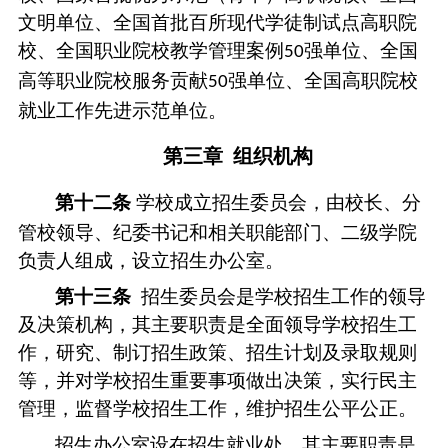
文明单位、全国首批百所现代学徒制试点高职院
校、全国职业院校教学管理案例
强单位、全国
50
高等职业院校服务贡献
强单位、全国高职院校
50
就业工作先进示范单位。
第三章
组织机构
第十
二
条
学校成立
招生委员会
，
由校长、分
管校领导、纪委书记和相关职能部门
、二级学院
负责人组成
，
设立招生办公室。
第十
三
条
招生委员会是学校招生工作的领导
及决策机构，其主要职责是全面领导学校招生工
作，研究、制订招生政策、招生计划及录取规则
等，并对
学校
招生重
要
事项做出决策
，实行民主
管理，
监督学校招生工作，维护招生公平公正。
招生办公室设在
招生就业处
，其主要职责是