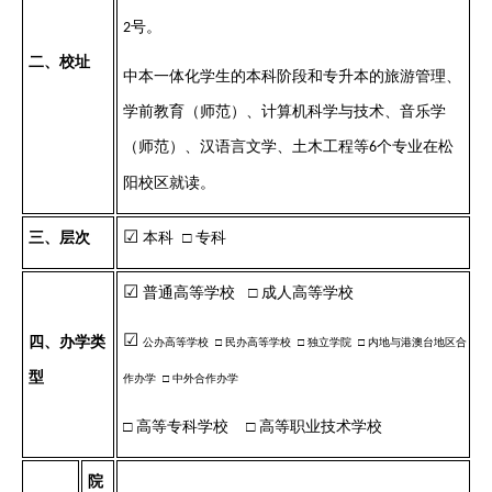
号。
2
二
、校址
中本一体化学生的本科阶段和专升本的旅游管理、
学前教育（师范）、计算机科学与技术、音乐学
（师范）、汉语言文学、土木工程等
个专业在松
6
阳校区就读。
☑
三
、层次
本科
□ 专科
☑
普通高等学校
□ 成人高等学校
☑
四
、办学类
公办高等学校
□
民办高等学校
□
独立学院
□
内地与港澳台地区合
型
作办学
□
中外合作办学
□ 高等专科学校
□ 高等职业技术学校
院