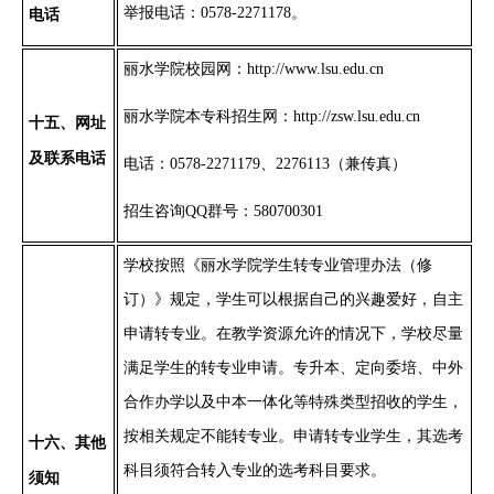
举报电话：
0578-2271178
。
电话
丽水学院
校园网：
http://www.lsu.edu.cn
丽水学院本专
科招生网：
http://
zsw.lsu.edu.cn
十
五
、网址
及联系电话
电话：
0578-2271179、2276113（兼传真）
招生咨询
QQ群号：580700301
学校按照《丽水学院
学生
转专业管理办法
（
修
订）
》规定，学生可以根据自己的兴趣爱好，自主
申请转专业。在教学资源允许的情况下，学校尽量
满足学生的转专业申请。专升本、定向委培、中外
合作办学以及
中本一体化
等特殊类型招收的学生，
按相关规定不能转专业。申请转专业学生，其选考
十
六
、其他
科目须符合转入专业的选考科目要求。
须知