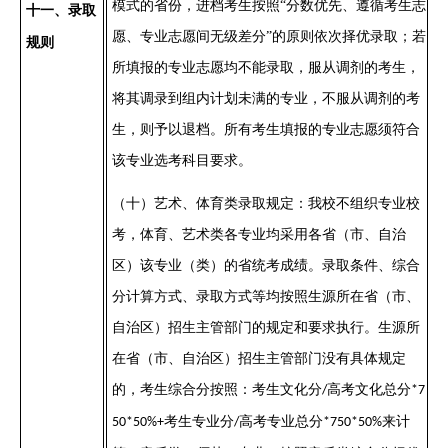
模式的省份，进档考生按照“分数优先、遵循考生志
十
一
、录取
愿、专业志愿间无级差分”的原则依次择优录取；若
规则
所填报的专业志愿均不能录取，服从调剂的考生，
将其调录到组内计划未满的专业，不服从调剂的考
生，则予以退档。
所有考
生填报的专业志愿须符合
该专业选考科目要求。
（十）
艺术、体育类录取规定：我校不组织专业校
考，体育、艺术类各专业均采用各省（市、自治
区）该专业（类）的省统考成绩。录取条件、综合
分计算方式、录取方式等均按照生源所在省（市、
自治区）招生主管部门的规定和要求执行。生源所
在省（市、自治区）招生主管部门没有具体规定
的，考生综合分按照：考生文化分
高考文化总分
/
*
7
考生专业分
高考专业总分
来计
50
*
50%+
/
*
750
*
50%