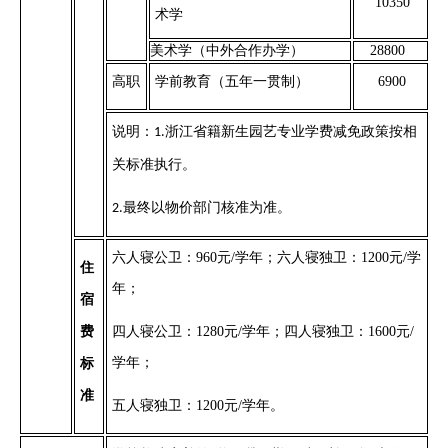
10350
术学
美术学（中外合作办学）
28800
高职
学前教育（五年一贯制）
6900
说明：
浙江省籍新生园艺专业学费减免政策按相
1.
关标准执行。
最终以物价部门核准为准。
2.
六人寝公卫：
960元/学年；六人寝独卫：1200元/学
住
年；
宿
四人寝公卫：
1280元/学年；四人寝独卫：1600元/
费
学年；
标
准
五人寝独卫：
1200元/学年。