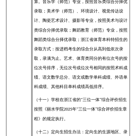
算。音乐学（师范）专业，按照音乐类综合分择优
录取；美术学（师范）、环境设计、视觉传达设
计、陶瓷艺术设计
、
摄影
等专业，按照美术
与设计
类综合分择优录取；
舞蹈教育（师范）专业，按照
舞蹈类综合分择优录取
；浙江省体育本科特招生的
录取方式：按进档考生的综合分从高到低依次录
取，录满为止
。
艺术、体育类同分的有位次号的按
位次号排序，无位次号或位次号相同的按照术科成
绩、
语文数学总分、语文或数学单科成绩、外语单
科成绩、
其他科目
单科成绩高低排序。
（十一）
学校在浙江省的
“三位一体”综合评价招生
按照《丽水学院
年
“三位一体”综合评价招生章
2025
程》的规定执行。
（十二）
定向生招生办法：定向生的生源地区、录