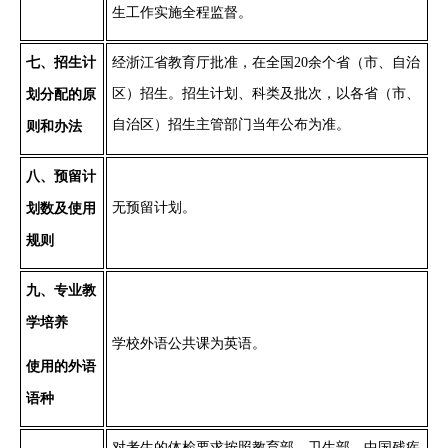
生工作实施全程监督
。
七
、招生计
经浙江省教育厅批准，在全国
20余个省（市、自治
区）招生。招生计划、科类及批次，以各省（市、
划分配的原
自治区）招生主管部门当年公布为准。
则和办法
八
、
预留计
无预留计划
。
划数及使用
规则
九
、专业教
学培养
学校外语公共课为英语。
使用
的
外语
语种
对考生的体检要求按照教育部、卫生部、中国残疾