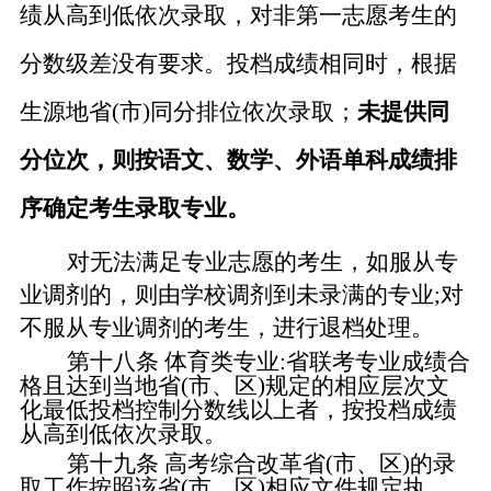
绩从高到低依次录取，对非第一志愿考生的
分数级差没有要求。
投档成绩相同时，根据
生源地省
(市)同分排位依次录取
；
未提供同
分位次，则按语文、数学、外语单科成绩排
序确定考生录取专业。
对无法满足专业志愿的考生，如服从专
业调剂的，则由学校调剂到未录满的专业
;对
不服从专业调剂的考生，
进行
退档处理。
第十
八
条
体育
类专业
:省联考专业成绩合
格且达到当地省(
市、
区
)规定的相应层次文
化最低投档控制分数线以上者，按投档成绩
从高到低依次录取
。
第十
九
条
高考综合改革省
(市
、
区
)的录
取工作按照该省(市
、
区
)相应文件规定执