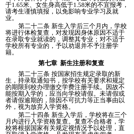
于
1.65米、女生身高低于1.58米
的
不宜报考，
请考生谨慎填报
，
以免影响专业学习及就
业
。
第二十二条
新生入学后三个月内，学校
将进行体检复查，对发现因身体原因不适于
在录取专业就读的，调整其专业；对不适于
学校所有专业的，予以劝退并不予注册学
籍。
第七章
新生注册和复查
第二十三条
按国家招生规定录取的新
生，持录取通知书，按学校有关要求和规定
的期限到校办理缴交学费注册手续。因故不
能按期入学的，应当向学校请假。未请假或
者请假逾期的，除因不可抗力等正当事由以
外，视为放弃入学资格。
第二十四条
新生入学后，学校将在三个
月内进行入学资格复查。复查不合格者，学
校将根据国家有关规定视情况予以处理，直