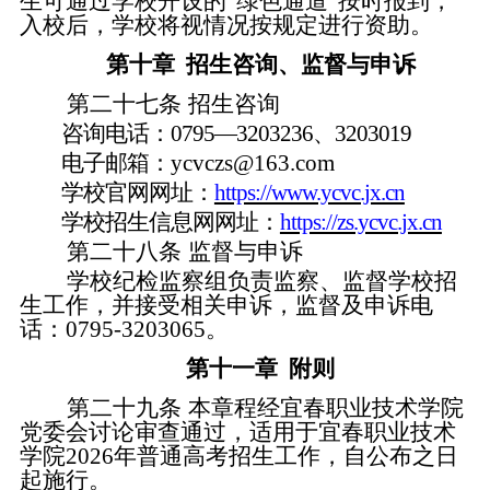
生可通过学校开设的
“绿色通道”按时报到，
入校后，学校将视情况按规定进行资助。
第十章
招生咨询、监督与申诉
第二十七条
招生咨询
咨询电话：
0795—3203236、3203019
电子邮
箱：
ycvczs@163.com
学校
官网
网址：
https://www.ycvc.jx.cn
学校
招生
信息网
网址：
https://zs.ycvc.jx.cn
第二十八条
监督与申诉
学校
纪检监察组
负责监察、监督学校招
生工作，并接受相关申诉
，
监督
及申诉
电
话：
0795-3203065。
第十一章
附则
第二十九条
本章程经宜春职业技术学院
党委会讨论审查通过，适用于宜春职业技术
学院202
6
年
普通高考
招生工作，自公布之日
起施行
。