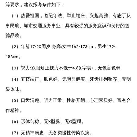
等要求，建议报考条件如下：
（
）热爱祖国，遵纪守法、举止端庄、兴趣高雅、有志于从
1
事民航、城市交通服务事业，具有较强的服务意识和良好的道
德品质。
（
）年龄
周岁
身高
女生
，男生
2
17-20
;
:
162-173cm
172-
。
183cm
（
）视力
双眼矫正视力不低于
字表
，无色盲色弱。
3
:
4.8(E
)
（
）五官端正、肤色好、无明显疤痕、牙齿排列整齐、无明
4
显体味。
（
）口齿清楚、听力正常、性格开朗、心理素质好、富有合
5
作精神。
（
）形体匀称、无
型腿、无
型腿。
6
X
O
（
）无精神病史，无各类慢性传染疾病。
7