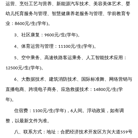
运营、烹饪工艺与营养、新能源汽车技术、美容美体艺术、婴
幼儿托育服务与管理、智慧健康养老服务与管理、学前教育专
业：
元
生
(学年)。
8600
/
、社区康复：
元
生
(学年)。
3
9600
/
、体育运营与管理：
元
生
(学年)。
4
11100
/
、空中乘务、高速铁路客运乘务、人工智能技术应用：
5
元
生
(学年)。
12500
/
、大数据技术、建筑消防技术、国际标准舞、网络营销与
6
直播电商、跨境电子商务、应急救援技术：
元
生
(学
14800
/
年)。
住宿费：
元
生
(学年)，
人间。浮动政策，如有调
1100
/
6
整，以最新文件为准。
八、联系方式：地址：合肥经济技术开发区方兴大道
号
559