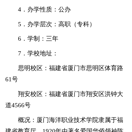
4
．办学性质：公办
5
．办学层次：高职（专科）
6
．学制：三年
7
．学校地址：
思明校区：福建省厦门市思明区体育路
61
号
翔安校区：福建省厦门市翔安区洪钟大
道
4566
号
概况：厦门海洋职业技术学院隶属于福
建省教育厅，
1920
年由著名爱国华侨领袖陈