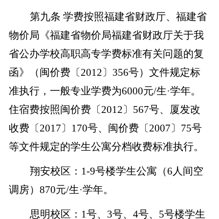
第九条
学费按照福建省财政厅、福建省
物价局《福建省物价局福建省财政厅关于我
省公办学校高职高专学费标准有关问题的复
函》（闽价费〔
2012
〕
356
号）文件规定标
准执行，一般专业学费为
6000
元
/
生·学年。
住宿费按照闽价费〔
2012
〕
567
号、厦发改
收费〔
2017
〕
170
号、闽价费〔
2007
〕
75
号
等文件规定的学生公寓分档收费标准执行。
翔安校区：
1-9
号楼学生公寓（
6
人间空
调房）
870
元
/
生·学年。
思明校区：
1
号、
3
号、
4
号、
5
号楼学生