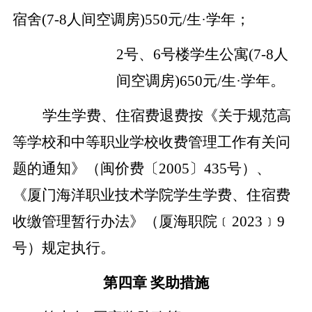
宿舍
(7-8
人间空调房
)550
元
/
生·学年；
2
号、
6
号楼学生公寓
(7-8
人
间空调房
)650
元
/
生·学年。
学生学费、住宿费退费按《关于规范高
等学校和中等职业学校收费管理工作有关问
题的通知》（闽价费〔
2005
〕
435
号）、
《厦门海洋职业技术学院学生学费、住宿费
收缴管理暂行办法》（厦海职院﹝
2023
﹞
9
号）规定执行。
第四章
奖
助措施