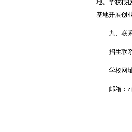
地。学校根
基地开展创
九、联
招生联
学校网
邮箱：
z