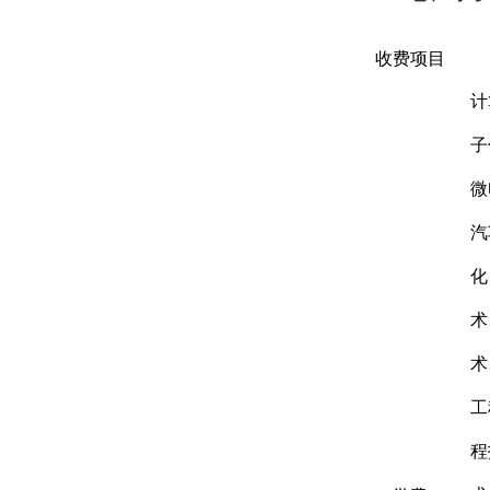
收费项目
计
子
微
汽
化
术
术
工
程