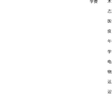
术
学费
态
医
疫
年
学
电
物
运
运