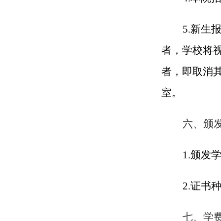
5.新
者，学校将
者，即取消
室。
六、颁
1.颁
2.证
七、学