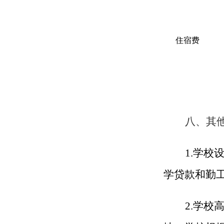
住宿费
八、其
1.学
学贷款和勤
2.学