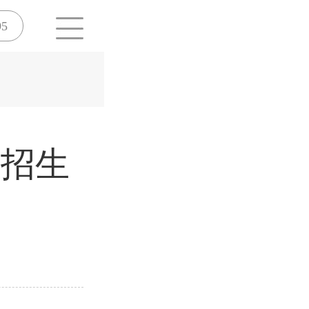
95
年招生