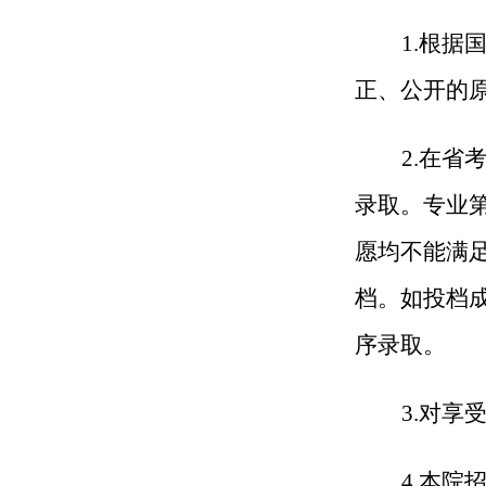
1.根
正、公开的
2.在
录取。专业
愿均不能满
档。如投档
序录取。
3.对
4.本