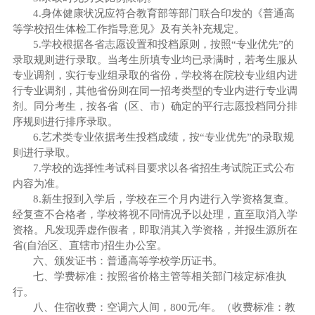
4.身体健康状况应符合教育部等部门联合印发的《普通高
等学校招生体检工作指导意见》及有关补充规定。
5.学校根据各省志愿设置和投档原则，按照“专业
优先
”的
录取规则进行录取。当考生所填专业均已录满时，若考生服从
专业调剂，实行专业组录取的省份，学校将在院校专业组内进
行专业调剂，其他省份则在同一招考类型的专业内进行专业调
剂。同分考生，按各省（区、市）确定的平行志愿投档同分排
序规则进行排序录取。
6.艺术类专业依据考生投档成绩，按
“
专业
优先
”的录取规
则进行录取。
7.学校的选择性考试科目要求以各省招生考试院正式公布
内容为准。
8.新生报到入学后，学校在三个月内进行入学资格复查。
经复查不合格者，学校将视不同情况予以处理，直至取消入学
资格。凡发现弄虚作假者，即取消其入学资格，并报生源所在
省(自治区、直辖市)招生办公室。
六、颁发证书：普通高等学校学历证书。
七、学费标准：按照省价格主管等相关部门核定标准执
行
。
八、住宿收费：空调六人间，800元/年。（收费标准：教