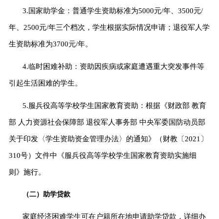
3.
国家助学金：普通学生资助标准为
5000
元
/年、
3500
元
/
年、
2500元
/年三个档次，学生根据实际情况申请；退役
军人
学
生资助标准为
3700
元
/年。
4.
临时困难补助：资助因疾病或家庭遭遇重大突发事件等
引起生活困难的学生。
5.
服兵役高等学校学生国家教育资助：根据《财政部
教育
部
人力资源社会保障部
退役军人事务
部
中央军委国防动员部
关于印发
〈
学生资助资金管理办法
〉的通知》
（财教〔
2021〕
310号）文件中《服兵役高等学校学生国家教育资助实施细
则》
施行
。
（二）助学贷款
家庭经济困难学生可在户籍所在地申请助学贷款，详细办