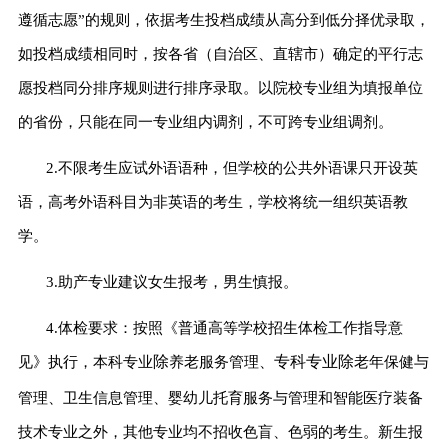
遵循志愿”的规则，依据考生投档成绩从高分到低分择优录取，
如投档成绩相同时，按各省（
自治
区、
直辖
市）确定的平行志
愿投档同分排序规则进行排序录取
。
以院校专业组为填报单位
的省份，只能在同一专业组内调剂，不可跨专业组调剂。
2.
不限考生应试外语语种，但学校的公共外语课只开设英
语，高考外语科目为非英语的考生，学校将统一组织英语教
学。
3.
助产专业
建议
女生
报考
，
男生慎报
。
4.
体检要求：按照《普通高等学校招生体检工作指导意
除
专科专业除
见》执行
，
本科专业
养老服务管理
、
老年保健与
管理、卫生信息管理、婴幼儿托育服务与管理和智能医疗装备
技术专业
之
外，其他专业均不招收色盲、色弱的考生。
新生报