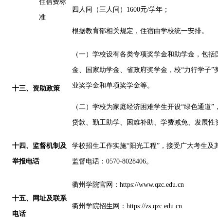
住宿费标
四人间（三人间）
1600
元
/
学年；
准
根据教育部相关规定，住宿由学校统一安排。
（一）学校设有各类专项奖学金和助学金，包括
金、国家助学金、省政府奖学金
，
校
“力行学子”
业奖学金和
单项奖学金等。
十
三
、资助政策
（二）学校为家庭经济困难学生开设
“
绿色通道
”
贷款、勤工助学、困难补助、学费减免、发展性
十
四
、监督机制及
学校招生工作实施
“
阳光工程
”
，接受广大考生及
举报电话
监督电话：
0570-8028406
。
衢州学院官网：
https://www.qzc.edu.cn
十
五
、网址及联系
衢州学院招生网：
https://zs.qzc.edu.cn
电话