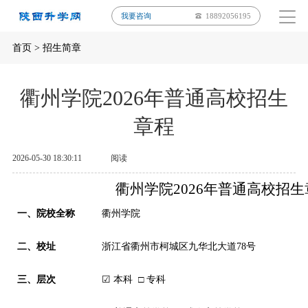
我要咨询
18892056195
首页
>
招生简章
衢州学院2026年普通高校招生
章程
2026-05-30 18:30:11
阅读
衢州学院
202
6
年普通高校招生
一、院校全称
衢州学院
二
、校址
浙江省衢州市柯城区九华北大道
78号
三
、层次
☑
本科
□ 专科