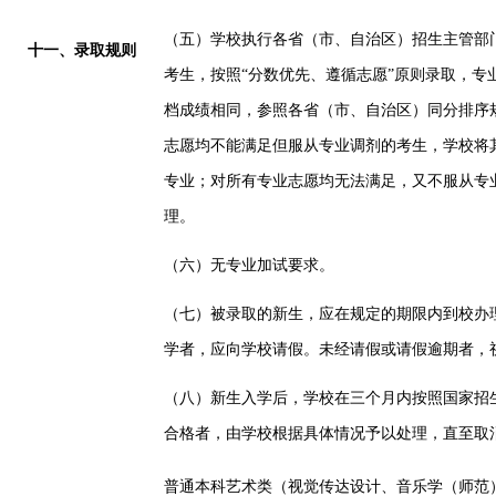
（五）学校执行各省（市、自治区）招生主管部
十
一
、录取规则
考生，
按照
“
分数优先、遵循志愿
”
原则
录取
，专
档成绩相同，
参照
各省（市、自治区）同分排序
志愿均不能满足但服从专业调剂的考生，学校将
专业；
对所有专业志愿均无法满足，又不服从专
理。
（六）无专业加试要求。
（
七
）被录取的新生，应在规定的期限内到校办
学者，应向学校请假。未经请假或请假逾期者，
（
八
）
新生入学后，学校在三个月内按照国家招
合格者，由学校根据具体情况予以处理，直至取
普通本科艺术类（视觉传达设计、音乐学（师范