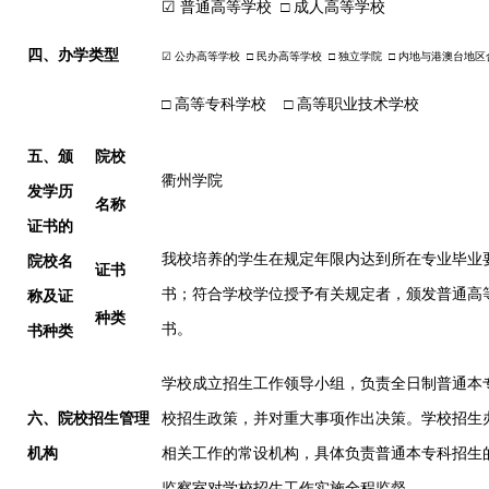
☑
普通高等学校
□ 成人高等学校
四
、办学类型
☑
公办高等学校
□ 民办高等学校 □ 独立学院 □ 内地与港澳台地
□ 高等专科学校 □ 高等职业技术学校
五
、颁
院校
衢州学院
发学历
名称
证书的
我校培养的学生在规定年限内达到所在专业毕业
院校名
证书
书；符合学校学位授予有关规定者，颁发普通高
称及证
种类
书。
书种类
学校成立招生工作领导小组，负责全日制普通本
六
、院校招生管理
校招生政策，并对重大事项作出决策。学校招生
机构
相关工作的常设机构，具体负责普通本专科招生
监察室对学校招生工作实施全程监督。