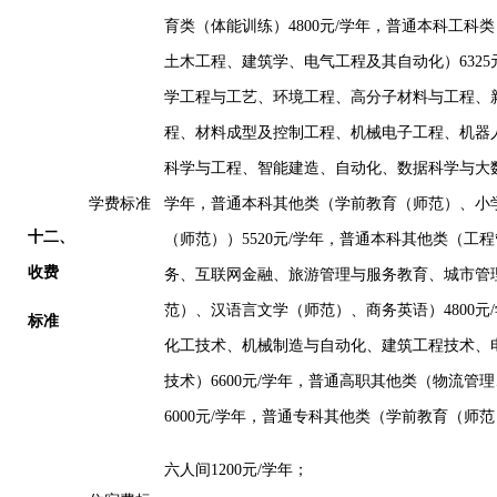
育
类
（
体能训练
）
4800
元
/
学年，
普通本科工科类
土木工程、建筑学、电气工程及其自动化）
6325
学工程与工艺、环境工程、高分子材料与工程、
程、
材料成型及控制工程、机械电子工程、机器
科学与工程
、
智能建造、自
动化、数据科学与大
学费标准
学年，普通本科其他类（学前教育（师范）、小
十
二
、
（师范））
5520
元
/
学年，普通本科其他类（工程
收费
务、互联网金融、旅游管理与服务教育、
城市管
范）、汉语言文学（师范）、商务英语）
4800
元
/
标准
化工技术、机械制造与自动化、
建筑工程技术、
技术）
6600
元
/
学年，普通高职其他类（
物流管理
6
000
元
/
学年，
普通专科其他类（学前教育（师范
六人间
1200
元
/
学年；