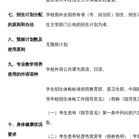
七
、招生计划分配
学校面向全国所有省（市、自治区）招生，招生
的原则和办法
生主管部门公布的招生计划为准。
八
、预留计划数及
无预留计划
使用原则
九
、专业教学培养
学校外语公共课为英语、日语。
使用的外语语种
学生招生体检标准按照
教育部、
原
卫生部、中国
等学校招生体检工作指导意见》
（简称《
指导
意
（
一
）
考生患有《指导意见》第一条中列出的六
取
。
十、身体健康状况
要求
（二）
考生
患有轻度色觉异常（俗称色弱）
，
学