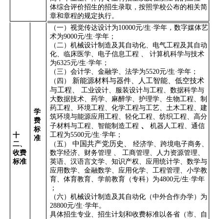
体综合评价招生的招生录取，按照学校公布的相关简
章和章程的规定执行。
（一）
视觉传达设计为
10000
元
/
生
·
学年，数字媒体艺
术为
9000
元
/
生
·
学年
；
（二）机械设计制造及其自动化、电气工程及其自动
化、临床医学、电子信息工程
、
计算机科学与技术
为
6325
元
/
生
·
学年；
（三）会计学、金融学、法学为
5520
元
/
生
·
学年；
新能源材料与器件、人工智能、低空技术
（四）
与工程、
工业设计、服装设计与工程、数据科学与
大数据技术、药学、麻醉学、护理学、生物工程、制
药工程、环境工程、化学工程与工艺、土木工程、建
学
筑环境与能源应用工程、轻化工程、纺织工程、高分
费
、
子材料与工程、智能制造工程
机器人工程、通信
标
工程为
5500
元
/
生
·
学年；
十
准
中国共产党历史、
二、
（五）
经济学、跨境电子商务、
收费
数字经济、财务管理
、
工商管理、人力资源管理、
标准
英语、汉语言文学、知识产权、应用统计学、数学与
应用数学、金融数学、应用化学、工程管理、小学教
育、体育教育、学前教育（专科）为
4800
元
/
生
·
学年
；
（六）机械设计制造及其自动化（中外合作办学）为
28800
元
/
生
·
学年。
具体招生专业、招生计划和收费标准以各省（市、自