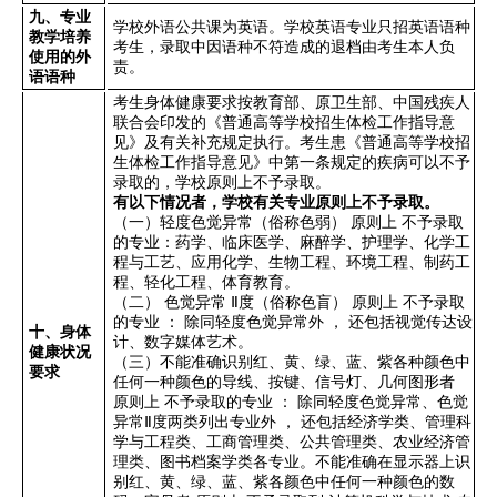
九、专业
学校外语公共课为英语。学校英语专业只招英语语种
教学培养
考生，录取中因语种不符造成的退档由考生本人负
使用的外
责。
语语种
考生身体健康要求按教育部、原卫生部、中国残疾人
联合会印发的《普通高等学校招生体检工作指导意
见》及有关补充规定执行。考生患《普通高等学校招
生体检工作指导意见》中第一条规定的疾病可以不予
录取的，学校原则上不予录取。
有以下情况者，学校有关专业原则上不予录取。
（一）轻度色觉异常（俗称色弱）
原则上
不予录取
的专业：药学、临床医学、麻醉学、护理学、化学工
程与工艺、应用化学、生物工程、环境工程、制药工
程、轻化工程、体育教育。
（二）
色觉异常
Ⅱ
度（俗称色盲）
原则上
不予录取
的专业
：
除同轻度色觉异常外
，
还包括视觉传达设
十、身体
计、数字媒体艺术。
健康状况
（三）不能准确识别红、黄、绿、蓝、紫各种颜色中
要求
任何一种颜色的导线、按键、信号灯、几何图形者
原则上
不予录取的专业
：
除同轻度色觉异常、色觉
异常
Ⅱ
度两类列出专业外
，
还包括经济学类、管理科
学与工程类、工商管理类、公共管理类、农业经济管
理类、图书档案学类各专业。不能准确在显示器上识
别红、黄、绿、蓝、紫各颜色中任何一种颜色的数