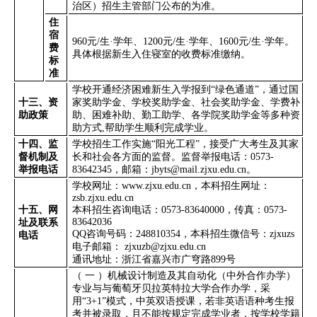
治区）招生主管部门公布的为准。
住
宿
960
元
/
生
·
学年、
1200
元
/
生
·
学年、
1600
元
/
生
·
学年。
费
具体根据新生入住寝室的收费标准缴纳。
标
准
学校开通经济困难新生入学报到
“
绿色通道
”
，通过国
十三、资
家奖助学金、学校奖助学金、社会奖助学金、学费补
助政策
助、困难补助、勤工助学、各学院奖助学金等多种资
助方式
,
帮助学生顺利完成学业。
十四、监
学校招生工作实施
“
阳光工程
”
，接受广大考生及其家
督机制及
长和社会各方面的监督。监督举报电话：
0573-
举报电话
83642345
，邮箱：
jbyts@mail.zjxu.edu.cn
。
学校网址：
www.zjxu.edu.cn
，本科招生网址：
zsb.zjxu.edu.cn
十五、网
本科招生咨询电话：
0573-83640000
，传真：
0573-
83642036
址及联系
QQ
咨询号码：
248810354
，本科招生微信号：
zjxuzs
电话
电子邮箱：
zjxuzb@zjxu.edu.cn
通讯地址：浙江省嘉兴市广穹路
899
号
（
一
）机械设计制造及其自动化（中外合作办学）
专业与与葡萄牙贝拉英特拉大学合作办学，采
用
“3+1”
模式，中英双语授课，若非英语语种考生报
考并被录取，且不能按规定完成学业者，按学校学籍