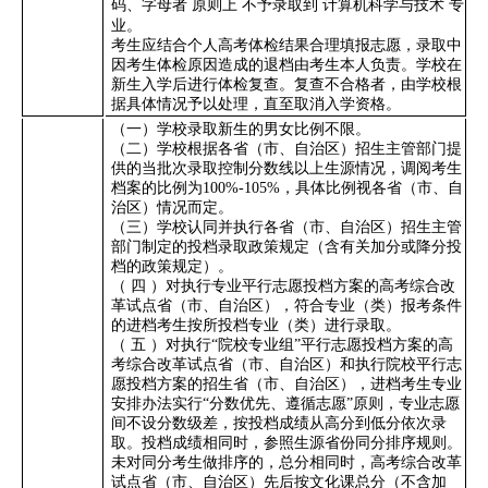
码、字母者
原则上
不予录取到
计算机科学与技术
专
业。
考生应结合个人高考体检结果合理填报志愿，录取中
因考生体检原因造成的退档由考生本人负责。学校在
新生入学后进行体检复查。复查不合格者，由学校根
据具体情况予以处理，直至取消入学资格。
（一）学校录取新生的男女比例不限。
（二）学校根据各省（市、自治区）招生主管部门提
供的当批次录取控制分数线以上生源情况，调阅考生
档案的比例为
100%-105%
，具体比例视各省（市、自
治区）情况而定。
（三）学校认同并执行各省（市、自治区）招生主管
部门制定的投档录取政策规定（含有关加分或降分投
档的政策规定）。
（
四
）对执行专业平行志愿投档方案的高考综合改
革试点省（市、自治区），符合专业（类）报考条件
的进档考生按所投档专业（类）进行录取。
（
五
）对执行
“
院校专业组
”
平行志愿投档方案的高
考综合改革试点省（市、自治区）和执行院校平行志
愿投档方案的招生省（市、自治区），进档考生专业
安排办法实行
“
分数优先、遵循志愿
”
原则，专业志愿
间不设分数级差，按投档成绩从高分到低分依次录
取。投档成绩相同时，参照生源省份同分排序规则。
未对同分考生做排序的，总分相同时，高考综合改革
试点省（市、自治区）先后按文化课总分（不含加