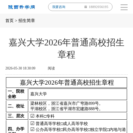
我要咨询
18892056195
首页
>
招生简章
嘉兴大学2026年普通高校招生
章程
2026-05-30 18:30:09
阅读
嘉兴大学
2026
年
普通高校招生章程
一、院校
嘉兴大学
全称
梁林校区，浙江省嘉兴市广穹路
899
号。
二、校址
平湖校区，浙江省平湖市宏建路
888
号。
☑
三、层次
本科
□
专科
☑
普通高等学校
□
成人高等学校
四、办学
☑
公办高等学校
□
民办高等学校
□
独立学院
□
内地与港