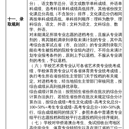
分）、语文数学总分、语文或数学单科成绩、外语单
科成绩、选考科目单科成绩高低排序。其他省份按文
化课总分高低（不含加分）排序，文化课总分仍相同
十一、录
再按单科成绩高低。单科排列顺序：理科为数学、理
取规则
科综合、语文、外语；文科为语文、文科综合、数
学、外语。
对未能满足所填专业志愿的进档考生，且服从专业调
剂的，将其随机调录到录取未满计划的专业，其中高
考综合改革试点省（市、自治区）的专业调剂录取只
能在考生被投档的院校专业组内进行。不符合未满计
划专业报考条件的，原则上予以退档。不服从专业调
剂的考生，予以退档。
（
六
）学校艺术类专业认可各省艺术类专业统考成
绩，学校体育类专业认可各省体育类专业统考成绩，
执行考生所在省份招生主管部门关于投档的有关规
定。对进档考生，经当地招生主管部门审核同意，按
综合成绩从高到低择优录取。
综合成绩计算办法：按照招生省份所在批次的综合分
计算办法执行。若招生省份所在批次未规定综合分计
算办法，按
综合成绩
=
考生文化成绩
÷
高考文化总分
×
100×50%+
考生专业成绩
÷
高考专业总分
×100×50%
执
行。综合成绩相同的情况下，参照本条中普通类专业
组平行志愿投档和院校平行志愿投档同分排序规则。
（
七
）学校对华侨港澳台考生、免试招收台湾地区
高中毕业生、体育专业特招生以及在浙江省的三位一