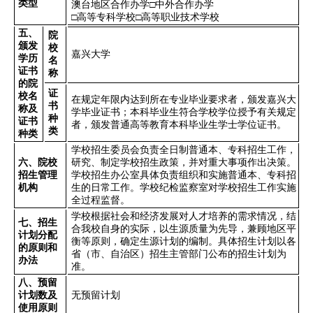
类型
澳台地区合作办学
□
中外合作办学
□
高等专科学校
□
高等职业技术学校
五、
院
颁发
校
嘉兴大学
学历
名
证书
称
的院
证
校名
在规定年限内达到所在专业毕业要求者，颁发嘉兴大
书
称及
学毕业证书；本科毕业生符合学校学位授予有关规定
种
证书
者，颁发普通高等教育本科毕业生学士学位证书。
类
种类
学校招生委员会负责全日制普通本、专科招生工作，
六、院校
研究、制定学校招生政策，并对重大事项作出决策。
招生管理
学校招生办公室具体负责组织和实施普通本、专科招
机构
生的日常工作。学校纪检监察室对学校招生工作实施
全过程监督。
学校根据社会和经济发展对人才培养的需求情况，结
七、招生
合我校自身的实际，以生源质量为先导，兼顾地区平
计划分配
衡等原则，确定生源计划的编制。具体招生计划以各
的原则和
省（市、自治区）招生主管部门公布的招生计划为
办法
准。
八、预留
计划数及
无预留计划
使用原则