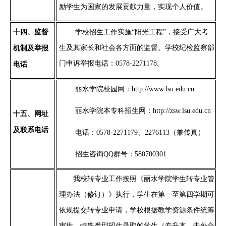
励学生为国家的发展贡献力量，实现个人价值。
十
四
、监督
学校招生工作实施
“阳光工程”，接受广大考
生及其家长和社会各方面的监督。学校纪检监察部
机制及举报
门申诉举报电话：
0578-2271178
。
电话
丽水学院
校园网：
http://www.lsu.edu.cn
丽水学院本专
科招生网：
http://
zsw.lsu.edu.cn
十
五
、网址
及联系电话
电话：
0578-2271179、2276113（兼传真）
招生咨询
QQ群号：580700301
我校转专业工作按照《丽水学院学生转专业管
理办法（修订）》执行，学生
在
第一至第四学期可
依规提交转专业申请，学校根据教学资源条件统筹
审批。特殊类型招生录取
的
学生（专升本、中外合