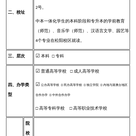
号。
2
二
、校址
中本一体化学生的本科阶段和专升本的学前教育
（师范）、音乐学（师范）、汉语言文学、园艺等
个专业在松阳校区就读。
4
☑
三
、层次
本科
□ 专科
☑
普通高等学校
□ 成人高等学校
☑
四
、办学类
公办高等学校
□
民办高等学校
□
独立学院
□
内地与港澳台地区
型
合作办学
□
中外合作办学
□ 高等专科学校
□ 高等职业技术学校
院
校