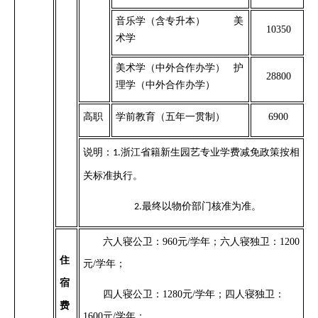
音乐学（含专升本）
美
10350
术学
美术学（中外合作办学） 护
28800
理学（中外合作办学）
高职
学前教育（五年一贯制）
6900
说明：
浙江省籍新生园艺专业学费减免政策按相
1.
关标准执行。
最终以物价部门核准为准。
2.
六人寝公卫：
960元/学年；六人寝独卫：1200
住
元/学年；
宿
四人寝公卫：
1280元/学年；四人寝独卫：
费
1600元/学年；