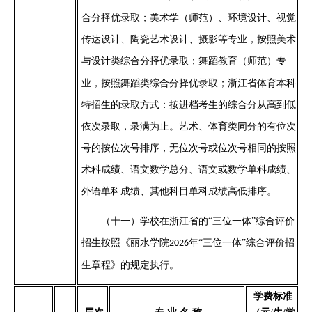
合分择优录取；美术学（师范）、环境设计、视觉
传达设计、陶瓷艺术设计
、
摄影
等专业，按照美术
与设计
类综合分择优录取；
舞蹈教育（师范）专
业，按照舞蹈类综合分择优录取
；浙江省体育本科
特招生的录取方式：按进档考生的综合分从高到低
依次录取，录满为止
。
艺术、体育类同分的有位次
号的按位次号排序，无位次号或位次号相同的按照
术科成绩、
语文数学总分、语文或数学单科成绩、
外语单科成绩、
其他科目
单科成绩高低排序。
（十一）
学校在浙江省的
“三位一体”综合评价
招生按照《丽水学院
年
“三位一体”综合评价招
202
6
生章程》的规定执行。
学费标准