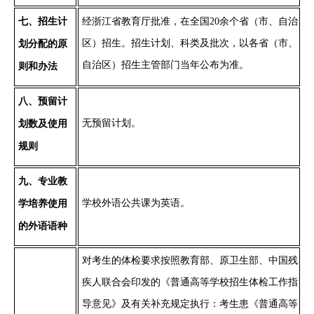
七
、招生计
经浙江省教育厅批准，在全国
20余个省（市、自治
区）招生。招生计划、科类及批次，以各省（市、
划分配的原
自治区）招生主管部门当年公布为准。
则和办法
八
、
预留计
无预留计划
。
划数及使用
规则
九
、专业教
学校外语公共课为英语。
学培养
使用
的
外语语种
对考生的体检要求按照教育部、
原
卫生部、中国残
疾人联合会印发的《普通高等学校招生体检工作指
导意见》及有关补充规定执行
：
考生患《普通高等