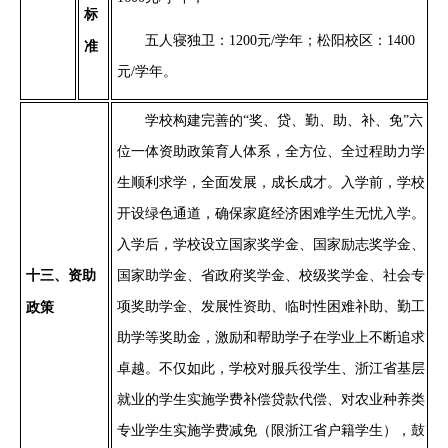
标
五人寝独卫：
1200元/学年；松阳校区：1400
准
元/学年。
学校构建完善的
“奖、贷、勤、助、补、免”六
位一体资助政策育人体系，全方位、全过程助力学
生顺利求学，全面发展，成长成才。入学前，学校
开设绿色通道，确保家庭经济困难学生无忧入学。
入学后，学校设立国家奖学金、国家励志奖学金、
十
三
、资助
国家助学金、省政府奖学金、校级奖学金、社会专
项奖助学金、发展性资助、临时性困难补助、勤工
政策
助学等奖助金，激励和帮助学子在学业上不断追求
卓越。不仅如此，学校对服兵役学生、浙江省基层
就业的学生实施学费补偿贷款代偿、对农业种养类
专业学生实施学费减免（限浙江省户籍学生），鼓