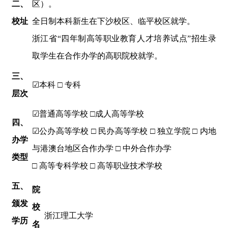
二
、
区）。
校址
全日制本科新生在下沙校区、临平校区就学。
浙江省
“四年制高等职业教育人才培养试点”招生录
取学生在合作办学的高职院校就学。
三
、
☑本科 □ 专科
层次
☑普通高等学校 □成人高等学校
四
、
☑公办高等学校 □ 民办高等学校 □ 独立学院 □ 内地
办学
与港澳台地区合作办学 □ 中外合作办学
类型
□ 高等专科学校 □ 高等职业技术学校
五
、
院
颁发
校
浙江理工大学
学历
名