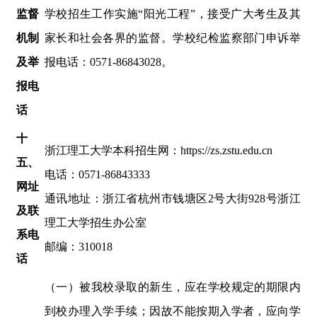
监督
学校招生工作实施
“阳光工程”，接受广大考生及其
机制
家长和社会各界的监督。学校纪检监察部门申诉举
及举
报电话：0571-86843028。
报电
话
十
浙江理工大学本科招生网：
http
s
://zs.zstu.edu.cn
五
、
电话：
0571-86843333
网址
通讯地址：浙江省杭州市钱塘区
2号大街928号浙江
及联
理工大学招生办公室
系电
邮编：
310018
话
（一）被我校录取的新生，应在学校规定的期限内
到校办理入学手续；因故不能按期入学者，应向学