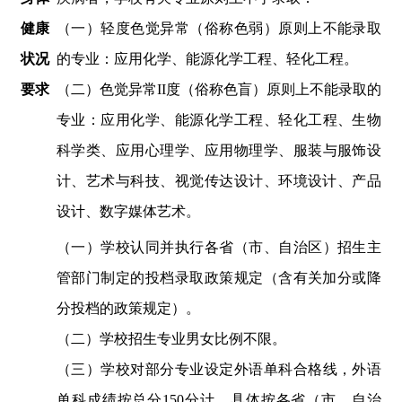
健康
（
一
）
轻度色觉异常（俗称色弱）
原则上
不能录取
状况
的专业：
应用
化学、能源化学工程
、
轻化工程。
要求
（
二
）
色觉异常
II度（俗称色盲）
原则上
不能录取的
专业
：
应用
化学、能源化学工程
、
轻化工程
、
生物
科学类
、
应用心理学、
应用物理学
、
服装与服饰设
计、艺术与科技、视觉传达设计、环境设计、产品
设计、数字媒体艺术
。
（一）
学校认同并执行各省（市、自治区）招生主
管部门制定的投档录取政策规定（含有关加分或降
分投档的政策规定）。
（二）学校招生专业男女比例不限。
（三）
学校
对部分专业设定外语单科合格线，外语
单科成绩按总分
150分计，具体按各省（市、自治