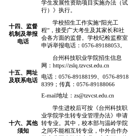
学生发展性资助项目实施办法（试
行）》执行
。
学校招生工作实施
“
阳光工
十四
、监督
程
”
，接受广大考生及其家长和社
机制及举报
会各方面的监督。学校纪检监察室
电话
申诉举报电话：
0576-89188053
。
台州科技职业学院招生信息
网：
https://zslq.tzvcst.edu.cn
十五
、网址
电话：
0576-89188199
、
0576-8918
及联系电话
8399
；传真：
0576-89188066
E-mail
地址：
zs@tzvcst.edu.cn
学生进校后可按《台州科技职
业学院学生转专业管理办法》申请
十六
、其他
转专业。
其中，
校本部与温岭学院
须知
之间不能相互转专业
，
中外合作办