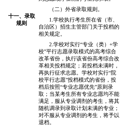
（二）
外省录取规则。
十一
、录取
1.
学校执行考生所在省（市、
规则
自治区）招生主管部门关于投档的
相关规定。
2.
学校对实行
“
专业（类）
+
学
校
”
平行志愿录取模式的高考综合
改革省份，执行该省份高考综合改
革相关投档规定；若投档未满时，
再执行征求志愿。学校对实行
“
院
校平行志愿
”
投档模式的省份，投
档后按照
“
专业志愿
优先
”
原则录
取；当
某考生所有专业志愿均不能
满足
，
服从专业调剂的考生
，
将其
随机调录到录取计划未满的
专业；
对不服从专业调剂
的考生
，
将
予以
退档。