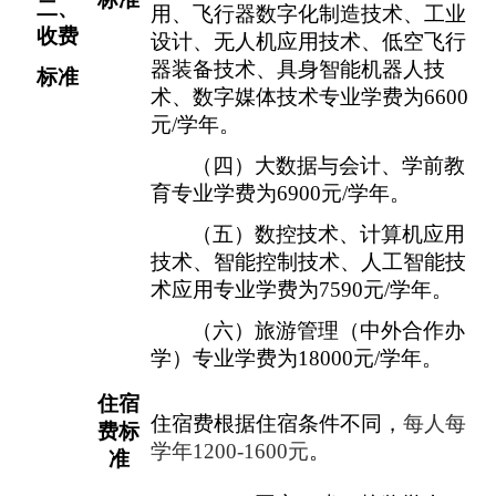
二
、
用
、飞行器数字化制造技术、工业
收费
设计、
无人机应用技术、低空飞行
器装备技术
、
具身智能机器人技
标准
术、数字媒体技术
专业学费为
6600
元
/
学年
。
（四）
大数据与会计
、学前教
育专业学费为
6900
元
/
学年。
（五）
数控技术、
计算机应用
技术、
智能控制技术、
人工智能技
术应用
专业学费为
7590
元
/
学年。
（六）旅游管理（中外合作办
学）
专业学费为
18000
元
/
学年。
住宿
住宿费根据住宿条件不同，
每人每
费标
学年
1200
-1
6
00
元
。
准