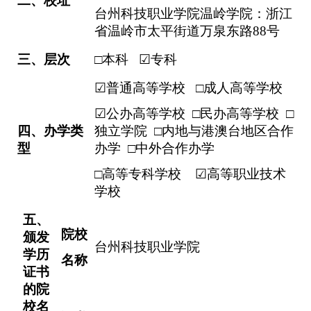
二
、校址
台州科技职业学院温岭学院：浙江
省温岭市太平街道万泉东路
88
号
三
、层次
□
本科
☑
专科
☑
普通高等学校
□
成人高等学校
☑
公办高等学校
□
民办高等学校
□
独立学院
□
内地与港澳台地区合作
四
、办学类
办学
□
中外合作办学
型
□
高等专科学校
☑
高等职业技术
学校
五
、
院校
颁发
台州科技职业学院
学历
名称
证书
的院
校名