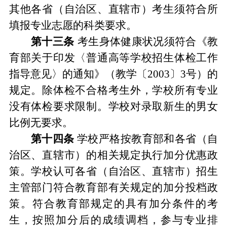
其他各省
（
自治区、直辖市
）
考生须符合所
填报专业志愿的科类要求。
第十
三
条
考生身体健康状况须符合《教
育部关于印发
〈
普通高等学校招生体检工作
指导意见
〉的通知》（
教学
〔
2003
〕
3
号）
的
规定
。
除体检不合格考生外，学校所有专业
没有体检要求限制。
学校对录取新生
的男女
比例无要求。
第十
四
条
学校严格按教育部和各省
（
自
治区、直辖市
）
的相关规定执行加分优惠政
策。学校认可各省
（
自治区、直辖市
）
招生
主管部门符合教育部有关规定的加分投档政
策。符合教育部规定的具有加分条件的考
生
，
按照加分后的成绩调档
，
参与专业排