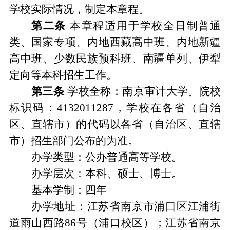
学校实际
情况
，
制定本章程。
第二条
本章程适用于学校全日制普通
类、国家专项、内地西藏高中班、内地新疆
高中班、少数民族预科班
、
南疆单列
、伊犁
定向
等本科招生工作。
第三条
学校全称
：
南京审计大学。院校
标识码
：
4132011287
，
学校在各省
（
自治
区、直辖市
）
的代码以各省
（
自治区、直辖
市
）
招生部门公布的为准。
办学类型
：
公办
普通高等学校
。
办学层次
：
本科、硕士、博士。
基本学制：四年
办学地址
：
江苏省南京市浦口区江浦街
道雨山西路
86
号
（
浦口校区
）；
江苏省南京