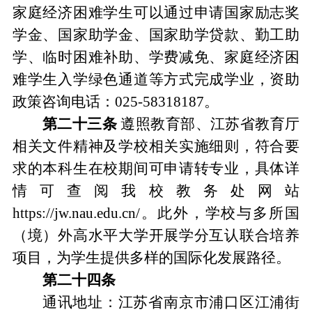
家庭经济困难学生可以通过申请国家励志奖
学金、国家助学金、国家助学贷款、勤工助
学、临时困难补助、学费减免、家庭经济困
难学生入学绿色通道等方式完成学业，资助
政策咨询电话：
025-58318187
。
第二十
三
条
遵照教育部、江苏省教育厅
相关文件
精神及学校相关
实施
细则，
符合要
求的本科生在校期间可申请转专业，具体详
情可查阅我校教务处网站
https
:
//jw.nau.edu.cn/
。此外，学校与多所国
（
境
）
外高水平大学开展学分互认
联合
培养
项目，为学生提供多样的国际化发展路径
。
第二十
四
条
通讯地址
：
江苏省南京市浦口区江浦街