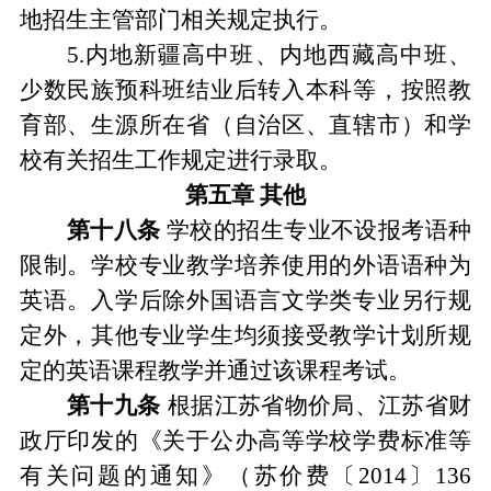
地招生主管部门相关规定执行。
5.
内地新疆高中班、内地西藏高中班、
少数民族预科班结业后转入本科等
，
按照教
育部、生源所在省
（
自治区、直辖市
）
和学
校有关招生工作规定进行录取。
第五章
其他
第十
八
条
学校的招生专业不设报考语种
限制。学校专业教学培养使用的外语语种为
英语。入学后除外国语言文学类专业另行规
定外
，
其他专业学生均须接受教学计划所规
定的英语课程教学并通过该课程考试
。
第
十
九
条
根据江苏省物价局
、
江苏省财
政厅印发的《关于公办高等学校学费标准等
有关问题的通知》
（
苏价费
〔
2014
〕
136