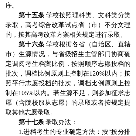
序。
第十
五
条
学校按照理科类、文科类分类
录取
，
高考综合改革试点省
（
市
）
不分文理
的
，
按其高考改革方案相关规定进行录取。
第十
六
条
学校根据各省
（
自治区、直辖
市
）
生源情况
，
与省级招生主管部门协商确
定调阅考生档案比例
，
按照顺序志愿投档的
批次
，
调档比例原则上控制在
120%
以内
；
按
照平行志愿投档的批次
，
调档比例原则上控
制在
105%
以内。若生源不足
，
则参加征求志
愿
（
含院校服从志愿
）
的录取或者按规定提
取其他志愿录取。
第十
七
条
录取办法
：
1.
进档考生的专业确定方法
：
按
“
按分排