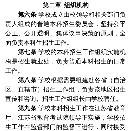
第二章
组织机构
第
六
条
学校成立由校领导和相关部门负
责人组成的
普通本科
招生
委员会
，
坚持公平
公正、公开透明、集体议事决策的原则，全
面负责本科生招生工作。
第
七
条
学校的
本科
招生工作组织实施机
构是
招生就业处
，负责普通本科招生的日常
工作
。
第
八
条
学校根据需要组建赴各省
（
自治
区、直辖市
）
招生工作组
，
负责该地区招生
宣传和
咨询。招生工作组组长由学校聘任。
第
九
条
学校本科招生工作在江苏省教育
厅、江苏省教育考试院领导下实施
，
学校招
生工作在监督部门的监督下进行
，
同时接受