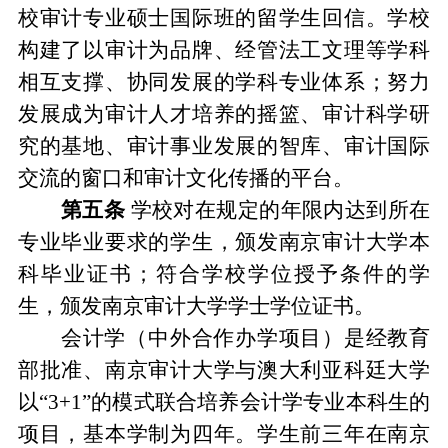
校审计专业硕士国际班的留学生回信。
学校
构建了以审计为品牌、经管法工文理等学科
相互支撑、协同发展的学科专业体系
；
努力
发展成为审计人才培养的摇篮、审计科学研
究的基地、审计事业发展的智库、审计国际
交流的窗口和审计文化传播的平台
。
第五条
学校对在规定的年限内达到所在
专业毕业要求的学生，颁发
南京审计
大学本
科毕业证书；符合学校学位授予条件的学
生，颁发
南京审计大学
学士学位证书。
会计学
（
中
外
合作办学
项目
）
是经教育
部批准、南京审计大学与澳大利亚科廷大学
以
“
3+1
”
的模式联合培养会计学专业本科生的
项目
，
基本学制为四年。学生前
三
年在南京