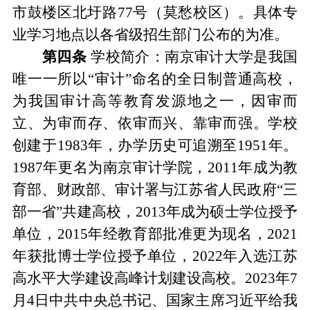
市鼓楼区北圩路
77
号
（
莫愁校区
）
。
具体专
业学习地点以各省级招生部门公布的为准。
第四条
学校简介：
南京审计大学是我国
唯一一所以
“
审计
”
命名的全日制普通高校，
为我国审计高等教育发源地之一，因审而
立、为审而存、依审而兴、靠审而强
。学校
创建于
1983
年，办学历史可追溯至
1951
年。
1987
年更名为南京审计学院
，
2011
年成为教
育部、财政部、审计署与江苏省人民政府
“
三
部一省
”
共建高校
，
2013
年成为硕士学位授予
单位，
2015
年经教育部批准更为现名
，
2021
年获批博士学位授予单位，
2022
年入选江苏
高水平大学建设高峰计划建设高校。
2023
年
7
月
4
日中共中央总书记、国家主席习近平给我