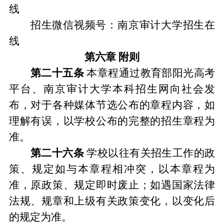
线
招生微信视频号
：
南京审计大学招生在
线
第六章
附则
第二十
五
条
本章程通过
教育部阳光高考
平台
、
南京
审计
大学本科招生网向社
会发
布
，
对于各种媒体节选公布的章程内容
，
如
理解有误
，
以学校公布的完整的招生章程为
准。
第二十
六
条
学校以往有关招生工作的政
策、规定如与本章程相冲突
，
以本章程为
准
，
原政策、规定即时废止
；
如遇国家
法律
法规
、规章和上级有关政策变化
，
以变化后
的规定为准。