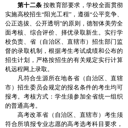
第十
二
条
按教育部要求
，
学校全面贯彻
实施高校招生
“
阳光工程
”
，
遵循
“
公平竞争、
公正选拔、公开透明
”
的原则
，
德智体美劳全
面考核、综合评价、择优录取新生。实行学
校负责、省
（
自治区、直辖市
）
招生部门监
督的录取
机制
，
根据考生考试成绩和公布的
招生计划
，
严格按招生的有关规定实行计算
机远程网上录取。
凡符合生源所在地各省
（
自治区、直辖
市
）
招生委员会规定的报名条件的考生均可
报考。考核方式
：
学生须参加全省统一组织
的普通高考。
高考改革省
（
自治区、直辖市
）
考生须
符合所填报专业志愿的高考选考科目要求，