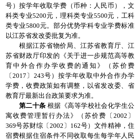
号）
按学年收取学费
（
币种
：
人民币
）
，文
科类专业
5200
元，理科类专业
5500
元，工科
类专业
5800
元。部分优势学科专业学费标准
以江苏省发改委批复为准。
根据江苏省物价局
、
江苏省教育厅
、
江
苏省财政厅印发的《关于进一步规范高等教
育中外合作办学收费的通知》（苏价费
〔
2017
〕
243
号）按学年收取中外合作办学
学费，收费政策如有调整
，
以省发改委
、
省
教育厅最新出台政策要求为准。
第二十条
根据《高等学校社会化学生公
寓收费管理暂行办法》
（
苏价费
〔
2002
〕
369
号
苏财综
〔
2002
〕
162
号）
文件精神
，住
宿费根据住宿条件不同收取每生每学年人民