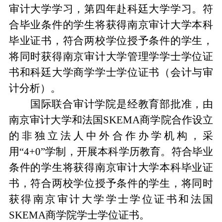
审计大学学习
，
第
四
年赴科廷大学学习。符
合毕业条件的学生将获得南京审计大学本科
毕业证书
，
符合两校学位授予条件的学生
，
将同时获得南京审计大学管理学学士学位证
书和科廷大学商学学士学位证书
（
会计与审
计分析
）
。
国际联合审计学院
是
经教育部批准
，
由
南京审计大学和法国
SKEMA
商学院合作设立
的
非独立法人中外合作办学机构
，
采
用
“4+0”
学制
，
开展本科学历教育。符合毕业
条件的学生将获得南京审计大学本科毕业证
书
，
符合两校学位授予条件的学生
，
将
同时
获得南京审计大学学士学位证书和法国
SKEMA
商学院学士学位证书。