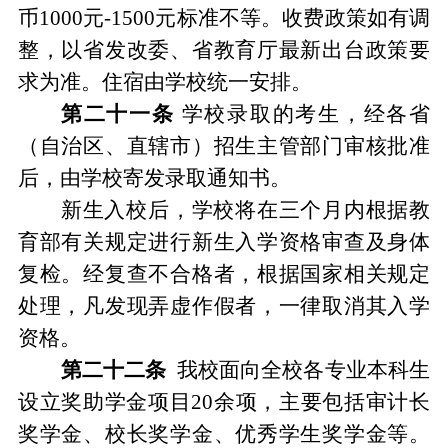
币
1
0
00
元
-1500
元标准不等。
收费政策如有调
整
，
以省发改委
、
省教育厅最新出台政策要
求为准。
住宿由学校统一安排。
第二十
一
条
学校录取的考生
，
经各省
（
自治区、直辖市
）
招生主管部门审核批准
后
，
由学校寄发录取通知书。
新生入校后
，
学校将在三个月内根据教
育部有关规定进行新生入学资格审查及身体
复检。经复查不合格者
，
根据国家相关规定
处理
，
凡发现弄虚作假者
，
一律取消其入学
资格。
第二十
二
条
我校面向全校各专业本科生
设立奖助学金项目
20
余项，主要包括审计长
奖学金、校长奖学金、优秀学生奖学金等。