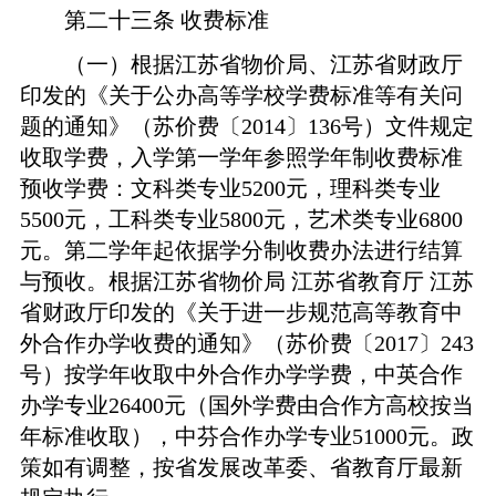
第
二十
三
条
收费标准
（一）根据江苏省物价局、江苏省财政厅
印发的《关于公办高等学校学费标准等有关问
题的通知》（苏价费〔
2014
〕
136
号）文件规定
收取学费，入学第一学年参照学年制收费标准
预收学费：文科类专业
5200
元，理科类专业
5500元，工科类专业
5800
元，艺术类专业
6800
元。
第二学年起依据学分制收费办法进行结算
与预收
。根据江苏省物价局
江苏省教育厅
江苏
省财政厅印发的《关于进一步规范高等教育中
外合作办学收费的通知》（苏价费
〔
2017
〕
243
号）按学年收取中外合作办学学费，中英合作
办学专业
26400
元（国外学费由合作方高校按当
年标准收取），中芬合作办学专业
51000元。
政
策如有调整，按省发展改革委、省教育厅最新