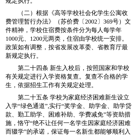
规定执行。
（二）根据《高等学校社会化学生公寓收
费管理暂行办法》（苏价费〔
2002
〕
369
号）文
件精神，学
校住宿费按条件分为每人每学年
1000
元、
1200
元两类
，住宿由学校统一安排。
政策如有调整，按省发展改革委、省教育厅最
新规定执行。
第
二十
四
条
新生入校后，按照国家和学校
有关规定进行入学资格复查。复查不合格的学
生，依据招生工作有关规定处理。
第二十五
条
学校为家庭经济困难新生设立
入学
“绿色通道”,实行“奖学金、助学金、助学贷
款、勤工助学、困难补助、学费减免”等资助措
施，恪守“绝不让任何一名学生因家庭经济困难
而辍学”的承诺，保证每一名新生都能够顺利入