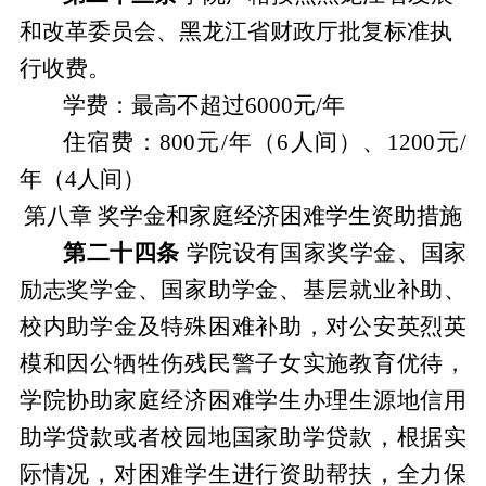
和改革委员会、黑龙江省财政厅批复标准执
行收费。
学费：最高不超过
6000
元
/
年
住宿费：
800
元
/
年（
6
人间）、
1200
元
/
年（
4
人间）
第八章
奖学金
和
家庭经济困难学生资助措施
第二十四条
学院设有国家奖学金、国家
励志奖学金、国家助学金、基层就业补助、
校内助学金及特殊困难补助，对公安英烈英
模和因公牺牲伤残民警子女实施教育优待，
学院协助家庭经济困难学生办理生源地信用
助学贷款或者校园地国家助学贷款，根据实
际情况，对困难学生进行资助帮扶，全力保