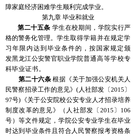
障家庭经济困难学生顺利完成学业。
第九章
毕业
和
就业
第二十五条
学生在校期间，学院实行严
格的警务化管理。
学生取得学籍并在规定学
习年限内达到毕业条件的
，按国家规定
颁
发黑龙江公安警官职业学院
普通高等
学校
专
科
毕业证书
。
第二十六条
根据
《关于加强公安机关人
民警察招录工作的意见》
(人社部发
〔
2015
〕
97号)
《关于公安院校公安专业人才招录培养
制度改革的意见》（人社部发〔
2015
〕
106
号）
等文件规定，学院公安专业学生在毕业
时达到毕业条件且符合人民警察报考资格条