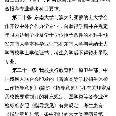
合报考专业选考科目要求。
第二十条
东南大学与澳大利亚蒙纳士大学
合
作
开设
中外合作办学专业，向取得学籍并在规定
年限内达到毕业及学士学位授予条件的本科生颁
发
东南
大学本科毕业证书和
东南
大学与
蒙纳士
大
学两校学士学位证书，考生入学后不得转出录取
专业。
第二十一
条
我校执行教育部、原卫生部、中
国残疾人联合会印发的《普通高等学校招生体检
工作指导意见》
(简称
《
指导意见
》
)
和有关规定及
我校按要求制订的补充规定
。
医学类等各专业体
检标准参照《指导意见》有关规定，考生患有
《指导意见》第一条中列出的六大类疾病及第二