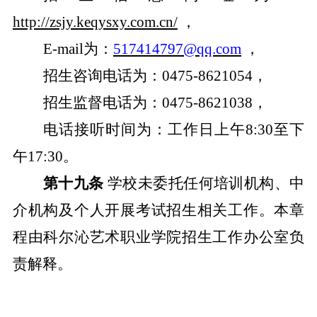
http://zsjy.keqysxy.com.cn/
，
E-mail
为
：
517414797@qq.com
，
招生咨询电话
为
：
0475-8621054
，
招生监督电话
为
：
0475-8621038
，
电话接听时间为
：工作日上午
8:30至下
午17:30。
第十九条
学
校未
委托任何培训机构、中
介机构及个人开展考试招生相关工作。本章
程由科尔沁艺术职业学院招生工作办公室负
责解释。