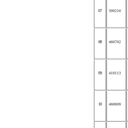
07
500210
08
460702
09
410113
10
460609