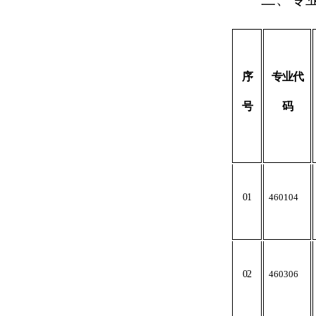
序
专业代
号
码
01
460104
02
460306