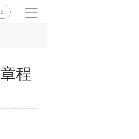
95
生章程