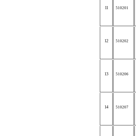
11
510201
12
510202
13
510206
14
510207