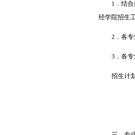
1．结
经学院招生
2．各
3．各
招生计
三、专