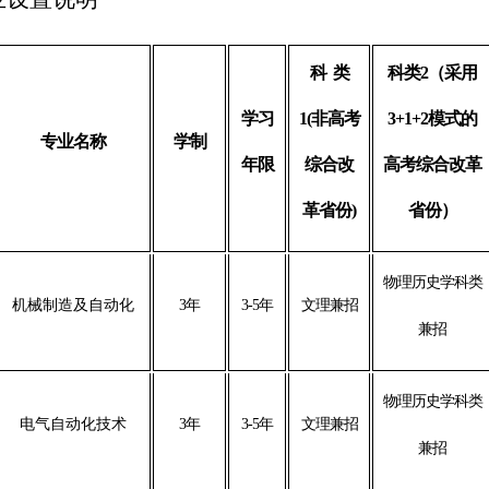
科
类
科类
2
（采用
学习
1(
非高考
3+1+2
模式的
专业名称
学制
年限
综合改
高考综合改革
革省份
)
省份）
物理历史学科类
机械制造及自动化
3年
3-5年
文理兼招
兼招
物理历史学科类
电气自动化技术
3年
3-5年
文理兼招
兼招