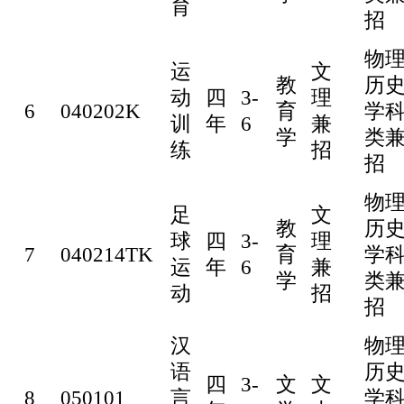
育
招
物
运
文
教
历
动
四
3-
理
6
040202K
育
学
训
年
6
兼
学
类
练
招
招
物
足
文
教
历
球
四
3-
理
7
040214TK
育
学
运
年
6
兼
学
类
动
招
招
汉
物
语
历
四
3-
文
文
8
050101
言
学