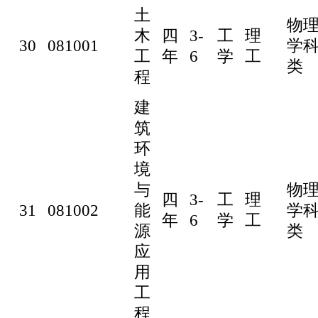
土
物
木
四
3-
工
理
30
081001
学
工
年
6
学
工
类
程
建
筑
环
境
与
物
四
3-
工
理
31
081002
能
学
年
6
学
工
源
类
应
用
工
程