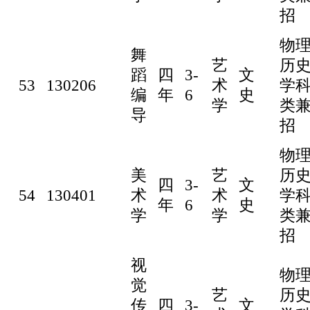
招
物
舞
艺
历
蹈
四
3-
文
53
130206
术
学
编
年
6
史
学
类
导
招
物
美
艺
历
四
3-
文
54
130401
术
术
学
年
6
史
学
学
类
招
视
物
觉
艺
历
传
四
3-
文