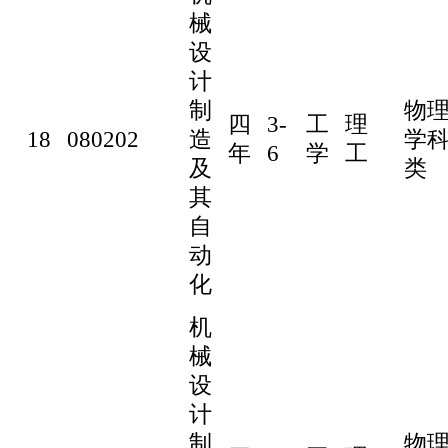
械
设
计
制
物
四
3-
工
理
18
080202
造
学
年
6
学
工
及
类
其
自
动
化
机
械
设
计
制
物