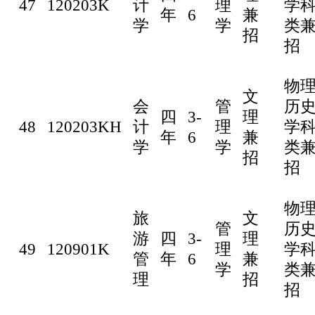
47
120203K
计
理
学
年
6
兼
学
学
类
招
招
物
文
会
管
历
四
3-
理
48
120203KH
计
理
学
年
6
兼
学
学
类
招
招
物
旅
文
管
历
游
四
3-
理
49
120901K
理
学
管
年
6
兼
学
类
理
招
招