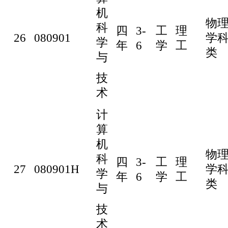
机
物
科
四
3-
工
理
26
080901
学
学
年
6
学
工
类
与
技
术
计
算
机
物
科
四
3-
工
理
27
080901H
学
学
年
6
学
工
类
与
技
术