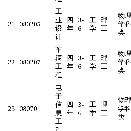
工
物
业
四
3-
工
理
21
080205
学
设
年
6
学
工
类
计
车
物
辆
四
3-
工
理
22
080207
学
工
年
6
学
工
类
程
电
子
物
信
四
3-
工
理
23
080701
学
息
年
6
学
工
类
工
程