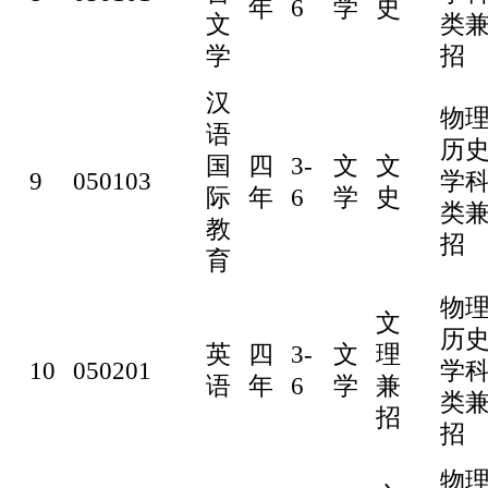
年
6
学
史
文
类
学
招
汉
物
语
历
国
四
3-
文
文
9
050103
学
际
年
6
学
史
类
教
招
育
物
文
历
英
四
3-
文
理
10
050201
学
语
年
6
学
兼
类
招
招
物