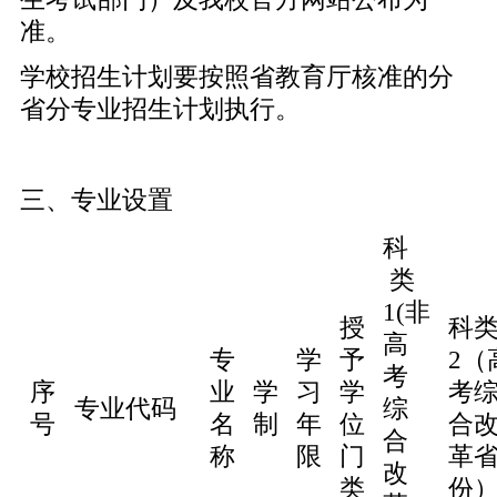
准。
学校招生计划要按照省教育厅核准的分
省分专业招生计划执行。
三、专业设置
科
类
1(非
授
科
高
专
学
予
2（
考
序
业
学
习
学
考
专业代码
综
号
名
制
年
位
合
合
称
限
门
革
改
类
份