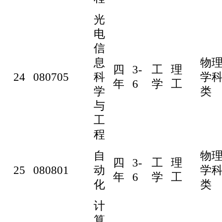
光
电
信
息
物
四
3-
工
理
24
080705
科
学
年
6
学
工
学
类
与
工
程
自
物
四
3-
工
理
25
080801
动
学
年
6
学
工
化
类
计
算