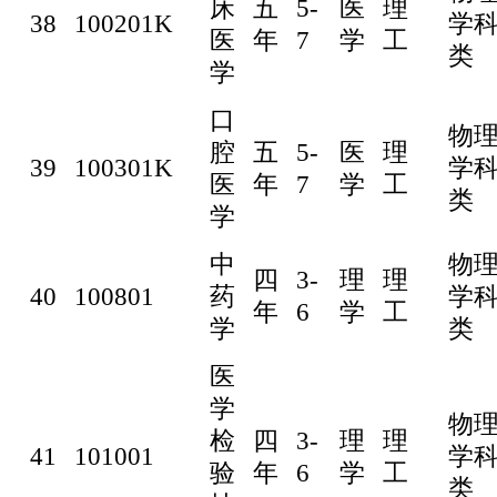
床
五
5-
医
理
38
100201K
学
医
年
7
学
工
类
学
口
物
腔
五
5-
医
理
39
100301K
学
医
年
7
学
工
类
学
中
物
四
3-
理
理
40
100801
药
学
年
6
学
工
学
类
医
学
物
检
四
3-
理
理
41
101001
学
验
年
6
学
工
类