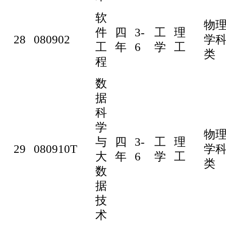
软
物
件
四
3-
工
理
28
080902
学
工
年
6
学
工
类
程
数
据
科
学
物
与
四
3-
工
理
29
080910T
学
大
年
6
学
工
类
数
据
技
术