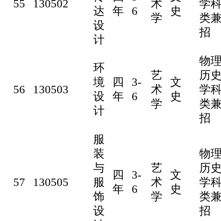
55
130502
术
学
达
年
6
史
学
类
设
招
计
物
环
艺
历
境
四
3-
文
56
130503
术
学
设
年
6
史
学
类
计
招
服
装
物
与
艺
历
四
3-
文
57
130505
服
术
学
年
6
史
饰
学
类
设
招