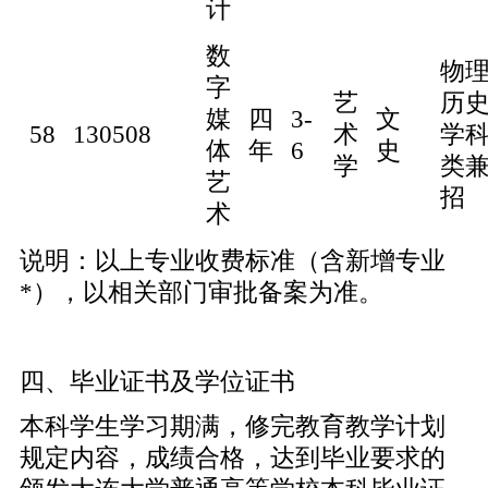
计
数
物
字
艺
历
媒
四
3-
文
58
130508
术
学
体
年
6
史
学
类
艺
招
术
说明：以上专业收费标准（含新增专业
*），以相关部门审批备案为准。
四、毕业证书及学位证书
本科学生学习期满，修完教育教学计划
规定内容，成绩合格，达到毕业要求的