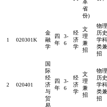
革
省
份)
物
文
金
经
历
四
3-
理
1
020301K
融
济
学
年
6
兼
学
学
类
招
招
国
际
物
文
经
经
历
四
3-
理
2
020401
济
济
学
年
6
兼
与
学
类
招
贸
招
易