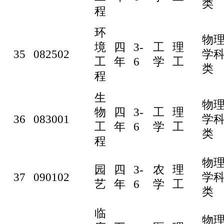
类
程
环
物
境
四
3-
工
理
35
082502
学
工
年
6
学
工
类
程
生
物
物
四
3-
工
理
36
083001
学
工
年
6
学
工
类
程
物
园
四
3-
农
理
37
090102
学
艺
年
6
学
工
类
临
物