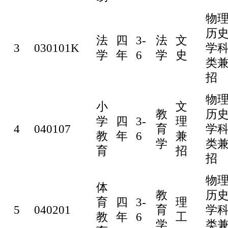
物
历
法
四
3-
法
文
3
030101K
学
学
年
6
学
史
类
招
物
小
文
教
历
学
四
3-
理
4
040107
育
学
教
年
6
兼
学
类
育
招
招
物
体
教
历
育
四
3-
理
5
040201
育
学
教
年
6
工
学
类