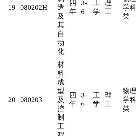
四
3-
工
理
19
080202H
造
学
年
6
学
工
及
类
其
自
动
化
材
料
成
型
物
四
3-
工
理
20
080203
及
学
年
6
学
工
控
类
制
工
程