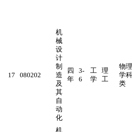
机
械
设
计
制
物
四
3-
工
理
17
080202
造
学
年
6
学
工
及
类
其
自
动
化
机