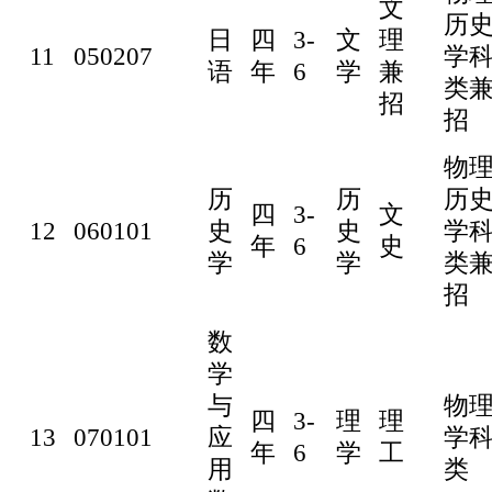
文
历
日
四
3-
文
理
11
050207
学
语
年
6
学
兼
类
招
招
物
历
历
历
四
3-
文
12
060101
史
史
学
年
6
史
学
学
类
招
数
学
与
物
四
3-
理
理
13
070101
应
学
年
6
学
工
用
类