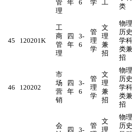
管
年
6
学
工
类
理
物
工
文
管
历
商
四
3-
理
45
120201K
理
学
管
年
6
兼
学
类
理
招
招
物
市
文
管
历
场
四
3-
理
46
120202
理
学
营
年
6
兼
学
类
销
招
招
物
文
会
管
历
四
3-
理