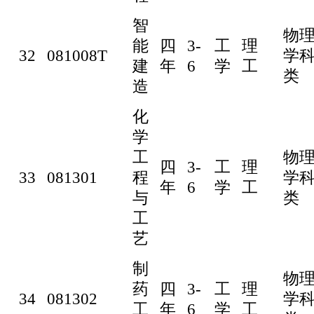
智
物
能
四
3-
工
理
32
081008T
学
建
年
6
学
工
类
造
化
学
工
物
四
3-
工
理
33
081301
程
学
年
6
学
工
与
类
工
艺
制
物
药
四
3-
工
理
34
081302
学
工
年
6
学
工