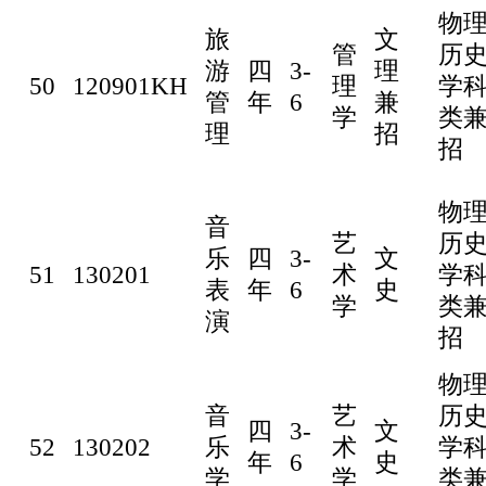
物
旅
文
管
历
游
四
3-
理
50
120901KH
理
学
管
年
6
兼
学
类
理
招
招
物
音
艺
历
乐
四
3-
文
51
130201
术
学
表
年
6
史
学
类
演
招
物
音
艺
历
四
3-
文
52
130202
乐
术
学
年
6
史
学
学
类