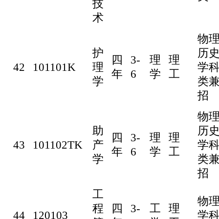
技
术
物
护
历
四
3-
理
理
42
101101K
理
学
年
6
学
工
学
类
招
物
助
历
四
3-
理
理
43
101102TK
产
学
年
6
学
工
学
类
招
工
物
程
四
3-
工
理
44
120103
学