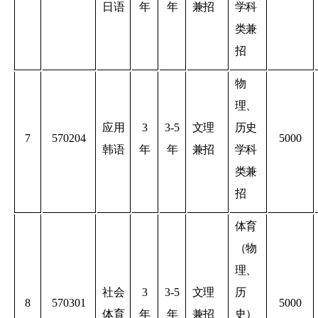
日语
年
年
兼招
学科
类兼
招
物
理、
应用
3
3-5
文理
历史
7
570204
5000
韩语
年
年
兼招
学科
类兼
招
体育
（物
理、
社会
3
3-5
文理
历
8
570301
5000
体育
年
年
兼招
史）