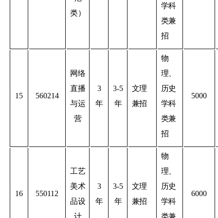
学科
类）
类兼
招
物
网络
理、
直播
3
3-5
文理
历史
15
560214
5000
与运
年
年
兼招
学科
营
类兼
招
物
工艺
理、
美术
3
3-5
文理
历史
16
550112
6000
品设
年
年
兼招
学科
计
类兼