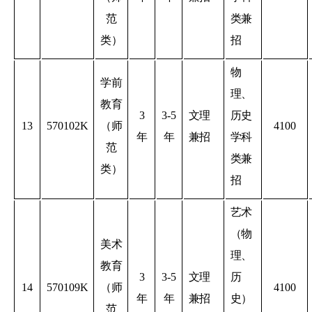
范
类兼
类）
招
物
学前
理、
教育
3
3-5
文理
历史
13
570102K
（师
4100
年
年
兼招
学科
范
类兼
类）
招
艺术
（物
美术
理、
教育
3
3-5
文理
历
14
570109K
（师
4100
年
年
兼招
史）
范