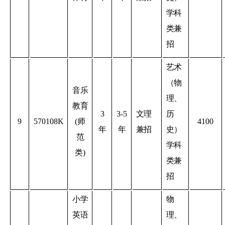
学科
类兼
招
艺术
（物
音乐
理、
教育
3
3-5
文理
历
9
570108K
(师
4100
年
年
兼招
史）
范
学科
类)
类兼
招
小学
物
英语
理、