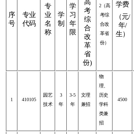
高
学费
专
学
2（高
考
序
专业
业
学
习
考综
（元/
综
号
代码
名
制
年
年/
合改
合
称
限
生）
革省
改
份）
革
省
份)
物
理、
园艺
3
3-5
文理
历史
1
410105
4500
技术
年
年
兼招
学科
类兼
招