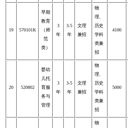
物
早期
理、
教育
3
3-5
文理
历史
19
570101K
（师
4100
年
年
兼招
学科
范
类兼
类）
招
物
婴幼
理、
儿托
3
3-5
文理
历史
20
520802
育服
5000
年
年
兼招
学科
务与
类兼
管理
招
物