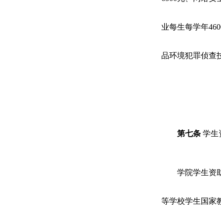
业每生每学年
460
品环境犯罪侦查
第
七
条
学生
学院学生资
等学校学生国家