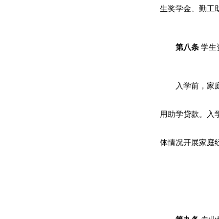
生奖学金、勤工
第
八
条
学生
入学前，家
用助学贷款。入
体情况开展家庭