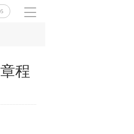
95
生章程