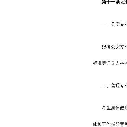
第
十一
条
经
一、公安专
报考公安专
标准等详见
吉林
二、普通专
考生身体健
体检工作指导意