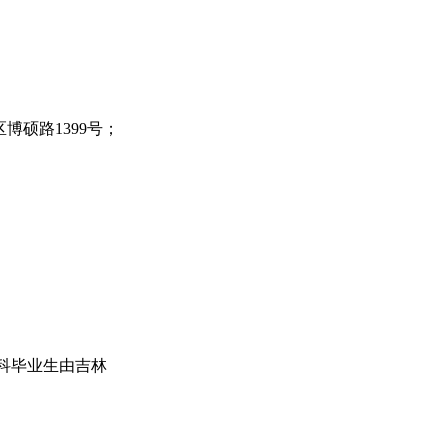
区博硕路
1399
号；
科毕业生由吉林