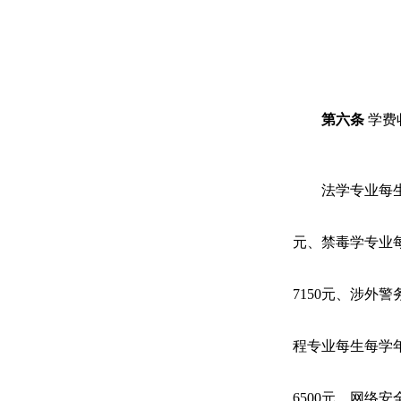
第六条
学费
法学专业每
元、禁毒学专业
7150
元、涉外警
程专业每生每学
6500
元、网络安