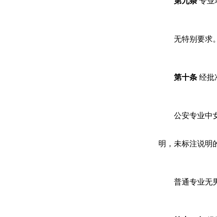
第
九
条
专业
无特别要求
第
十
条
经批
公安专业中
明，未标注说明
普通专业无