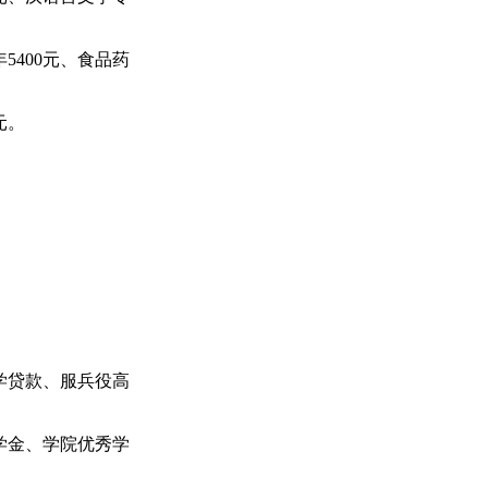
年
5400
元、食品药
元。
学贷款、服兵役高
学金、学院优秀学