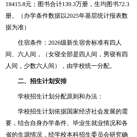
18415.8
元；图书
合计
13
9.3
万册，生均图书
72.3
册。
（办学条件数据以
202
5
年基层统计报表数
据为准）
住宿条件：
202
6
级新生宿舍标准有四人
间、六人间，（女寝全部是四人间，男寝有四
人间
，
少数
六人间），由学校统一分配。
二、
招生计划安排
学校招生计划分配原则和办法：
学校招生计划依据国家经济社会发展的需
要，结合自身办学条件、毕业生就业情况和各
省的生源情况，经学校
本科
招生
委员会
研究确