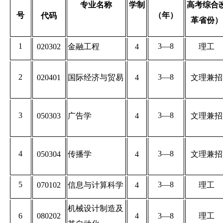
专业名称
学制
高考综合
号
（年）
代码
革省份
）
1
3—8
020302
金融工程
4
理工
2
3—8
020401
国际经济与贸易
4
文理兼招
3
3—8
050303
广告学
4
文理兼招
4
3—8
050304
传播学
4
文理兼招
5
3—8
070102
信息与计算科学
4
理工
机械设计制造及
6
080202
4
3—8
理工