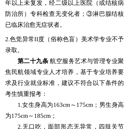
年以上未复发，经二级以上医院（或结核病
防治所）专科检查无变化者；③淋巴腺结核
已临床治愈无症状者
。
2.
色觉异常
II
度（俗称色盲）美术学专业
不予
录取
。
第二十九条
航空服务艺术与管理专业聚
焦民航领域专业人才培养，基于专业培养要
求及行业就业标准，建议不符合以下条件的
考生
慎重
报考：
1.
女生身高为
163cm
～
175cm
；男生身高
为
175cm
～
185cm
；
2.
无口吃，面部形态无异常，四肢关节