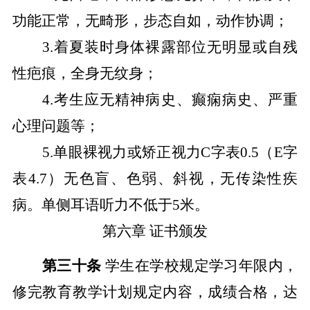
功能正常，无畸形，步态自如，动作协调；
3.
着夏装时身体裸露部位无明显或自残
性疤痕，全身无纹身；
4.
考生应无精神病史、癫痫病史、严重
心理问题等；
5.
单眼裸视力或矫正视力
C
字表
0.5
（
E
字
表
4.7
）无色盲、色弱、斜视，无传染性疾
病。单侧耳语听力不低于
5
米。
第六章
证书颁发
第三十条
学生在学校规定学习年限内，
修完教育教学计划规定内容，成绩合格，达