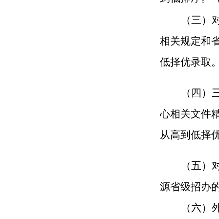
（
三
）
相关规定和
低择优
录取
（
四
）
心相关文件
从高到低择
（
五
）
源省级招办
（
六
）