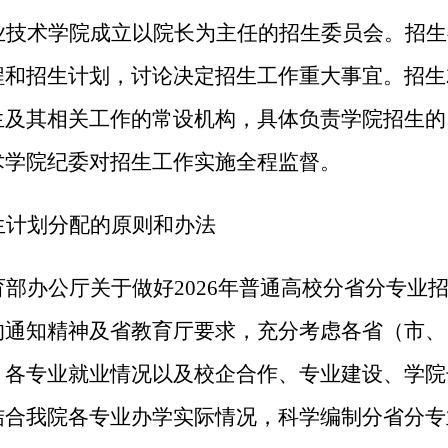
业技术学院成立以院长为主任的招生委员会。招生
程
和招生计划，讨论决定招生工作重大事宜。招生
生及其相关工作的常设机构，具体负责学院招生的
术学院纪委对招生工作实施全程监督
。
生计划分配
的
原则
和办法
育部办公厅关于做好
202
6
年普通高校分省分专业
的通知精神及省教育厅
要求
，充分考
虑
各省（市、
、
各专业就业情况
以及校企合作、专
业建设、学院
结合我院各专业
办学实际情况
，
科学
编制分省分专