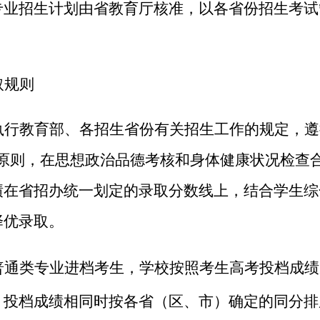
专业招生计划由省教育厅核准，以各省份招生考试
取规则
执行教育部、
各招生
省
份
有关招生工作的规定，遵
原则
，
在
思想政治品德考核和身体健康状况检查
绩在
省招办统一划定的录取分数线上
，
结合
学生
综
择优
录取。
普通类专业进档考生，学校按照考生高考投档成绩
。投档成绩相同时按各省（区、市）确定的同分排