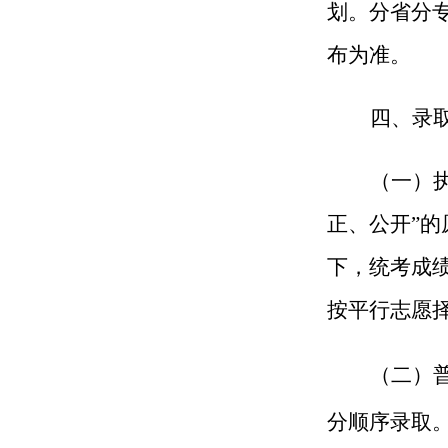
划
。
分省分
布为准。
四、
录
（一）
正、公开”的
下，统考成
按平行志愿
（
二
）
分顺序录取