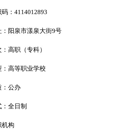
识
码：
41140
12893
址：阳泉市漾泉大街
9号
次：高职
（
专科
）
型：高等
职业学
校
质：公办
式：全日制
织机构