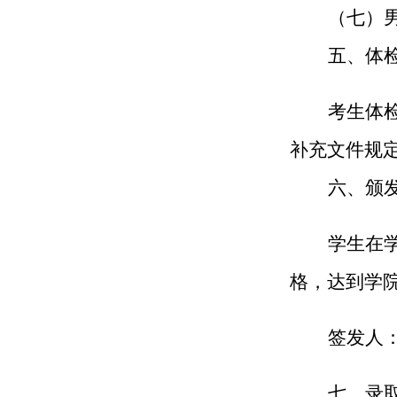
（
七
）
五、体
考生体
补充文件规
六、颁
学生在
格，达到学
签发人
七、
录