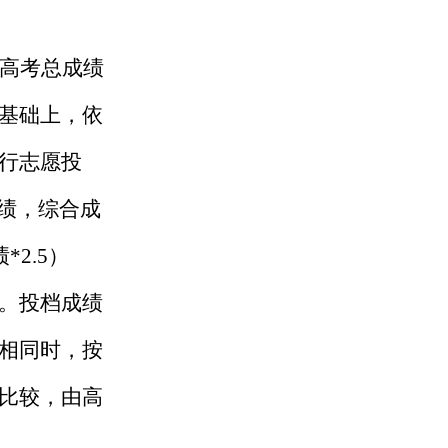
高考
总
成绩
基础上，依
行志愿投
成绩，综合成
绩
*
2.5
）
。投档成绩
相同时，
按
比较，由高