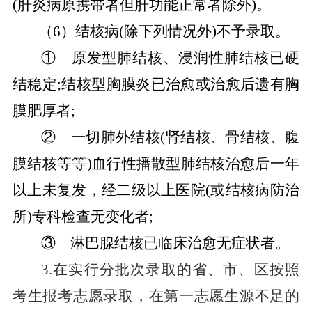
(肝炎病原携带者但肝功能正常者除外)。
（
6
）
结核病
(除下列情况外)不予录取。
①
原发型肺结核、浸润性肺结核已硬
结稳定
;结核型胸膜炎已治愈或治愈后遗有胸
膜肥厚者;
②
一切肺外结核
(肾结核、骨结核、腹
膜结核等等)血行性播散型肺结核治愈后一年
以上未复发，经二级以上医院(或结核病防治
所)专科检查无变化者;
③
淋巴腺结核已临床治愈无症状者
。
3.在实行分批次录取的省、市、区按照
考生报考志愿录取，在第一志愿生源不足的