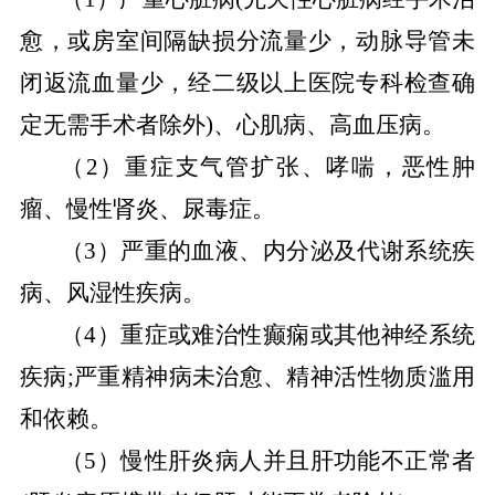
愈，或房室间隔缺损分流量少，动脉导管未
闭返流血量少，经二级以上医院专科检查确
定无需手术者除外)、心肌病、高血压病。
（
2
）
重症支气管扩张、哮喘，恶性肿
瘤、慢性肾炎、尿毒症。
（
3
）
严重的血液、内分泌及代谢系统疾
病、风湿性疾病。
（
4
）
重症或难治性癫痫或其他神经系统
疾病
;严重精神病未治愈、精神活性物质滥用
和依赖。
（
5
）
慢性肝炎病人并且肝功能不正常者