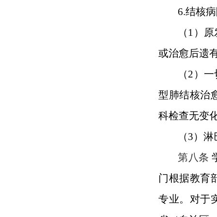
6.结核
（
1）
或治愈后遗
（
2）
型肺结核治
科检查无变
（
3）
第八条
门根据教育
专业。对于