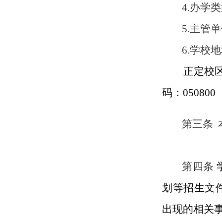
4.办学
5.主管
6.学校
正定校
码：0508
00
第三条
第四条
划等招生文
出现的相关