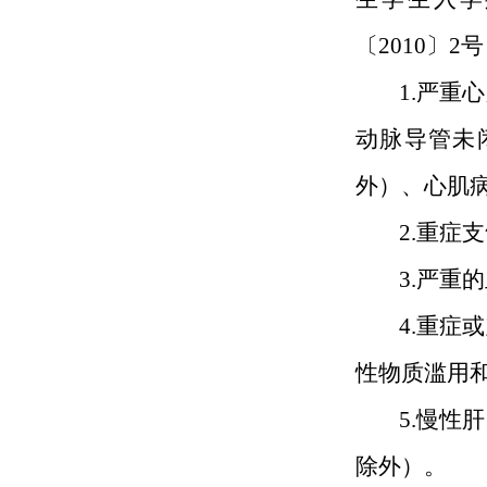
〔2010〕
1.严
动脉导管未
外）、心肌
2.重症
3.严重
4.重
性物质滥用
5.慢
除外）。