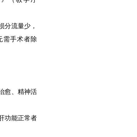
损分流量少，
无需手术者除
。
治愈、精神活
肝功能正常者