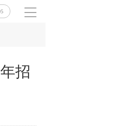
95
6年招