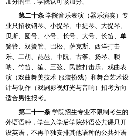
加分
的
生，学院认可该加分
。
第二十
条
学院音乐表演（器乐演奏）专
业只招收
钢琴、小提琴、中提琴、大提琴、
贝斯、圆号、小号、长号、大号、长笛、单
簧管、双簧管、巴松、萨克斯、西洋打击
乐、二胡、琵琶、中阮、古筝、扬琴、唢
呐、竹笛、笙、三弦、民族打击乐
。
戏曲表
演（戏曲舞美技术
-服装扮戏）和
舞台艺术设
计与制作（戏剧影视灯光与音响）招考方向
适合
男
性报考。
第二十
一
条
学院招生专业不限制考生的
外语语种，学生入学后学院外语公共课只开
设英语，不再单独安排其他语种的公共外语