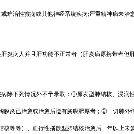
症或难治性癫痫或其他神经系统疾病;严重精神病未治
。
性肝炎病人并且肝功能不正常者（肝炎病原携带者但
核病除下列情况外不予录取：①原发型肺结核、浸润
胸膜炎已治愈或治愈后遗有胸膜肥厚者；②一切肺外
结核等等）、血行性播散型肺结核治愈后一年以上未