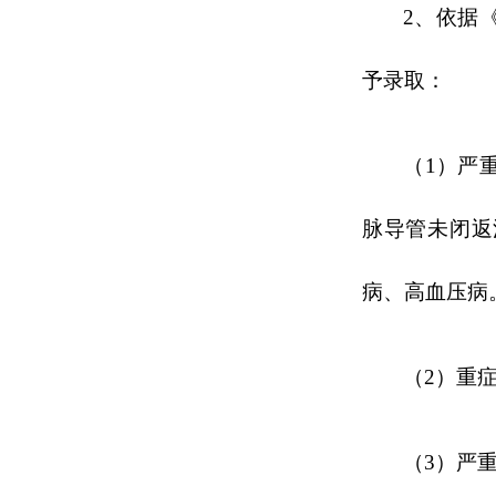
2
、
依据
予录取：
（
1）严
脉导管未闭返
病、高血压病
（
2）重
（
3）严