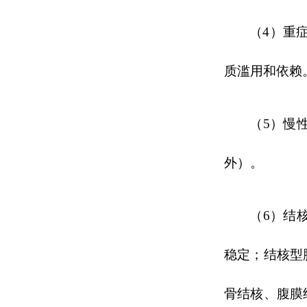
（
4）重
质滥用和依赖
（
5）慢
外）。
（
6）结
稳定；结核型
骨结核、腹膜