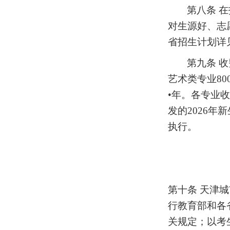
第八条
在
对生源好、志
省招生计划详
第九条
收
艺术类专业800
•年
。各专业收
发的
2026
年新
执行。
第十条
天津城
行教育部和各
关规定；以考