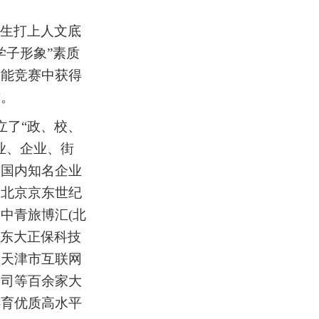
生打上人文底
学子形象”素质
技能竞赛中获得
誉。
立了“政、校、
业、企业、街
与国内知名企业
、
北京京东世纪
、中青旅博汇
(北
京东大正保科技
、天津市互联网
公司等百余家大
共育优质高水平