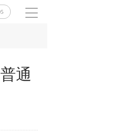
95
年普通