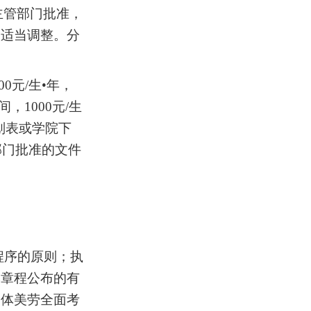
主管部门批准，
做
适当调整。分
。
00元/生•年，
间，1000元/生
划表或学院下
部门批准的文件
程序的原则；执
本章程公布的有
智体美劳全面考