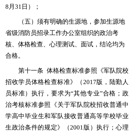
8
月
31
日）；
（五）须有明确的生源地，
参加生源地
省级消防员招录工作办公室组织的政治
考
核
、体格检查、心理测试、面试，结论均为
合格。
第十
一
条
体格检查标准参照
《军队院校
招收学员体格检查标准
》（
2017
版，
陆勤人
员标准
）执行，要求为
“其他专业”合格；政
治考核标准参照
《关于军队院校招收普通中
学高中毕业生和军队接收普通高等学校毕业
生政治条件的规定》
（
2001
版）
执行；
心理