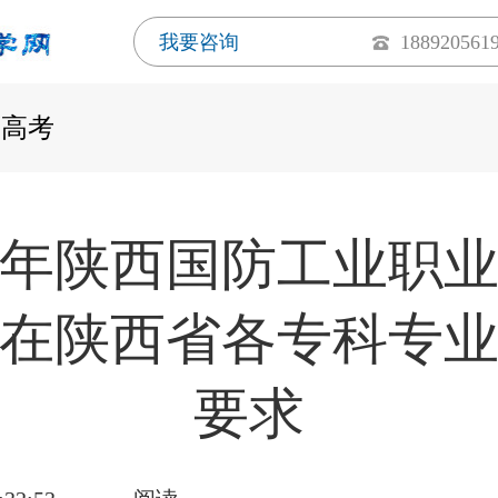
我要咨询
188920561
西高考
27年陕西国防工业职
在陕西省各专科专
要求