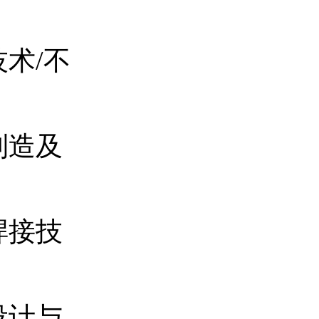
术/不
制造及
焊接技
设计与