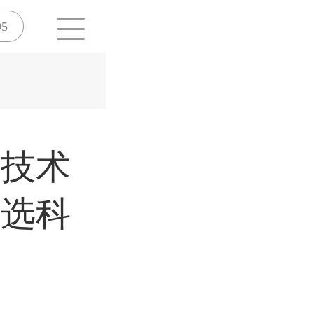
95
业技术
业选科