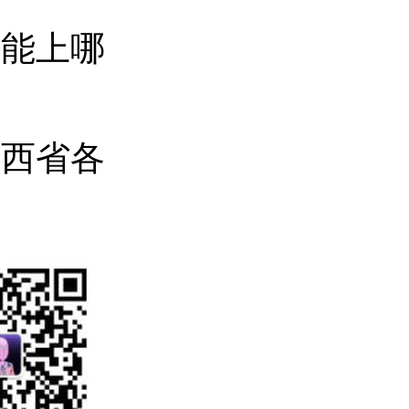
名能上哪
陕西省各