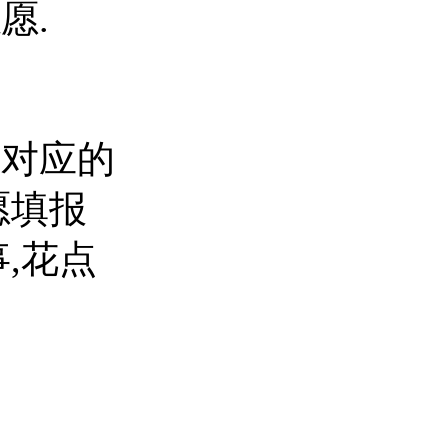
愿.
习对应的
愿填报
,花点