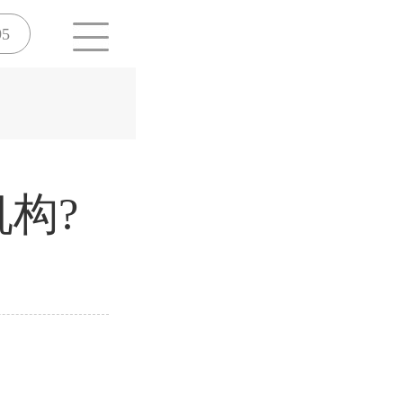
95
构?