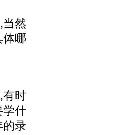
,当然
具体哪
,有时
要学什
年的录