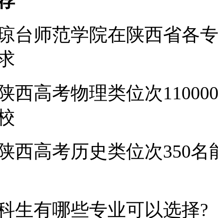
荐
7年琼台师范学院在陕西省各
求
年陕西高考物理类位次11000
校
5年陕西高考历史类位次350
科生有哪些专业可以选择?